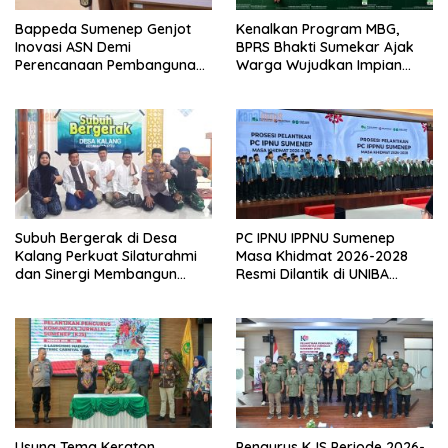
Bappeda Sumenep Genjot
Kenalkan Program MBG,
Inovasi ASN Demi
BPRS Bhakti Sumekar Ajak
Perencanaan Pembangunan
Warga Wujudkan Impian
Berkualitas
Lewat Menabung
Subuh Bergerak di Desa
PC IPNU IPPNU Sumenep
Kalang Perkuat Silaturahmi
Masa Khidmat 2026-2028
dan Sinergi Membangun
Resmi Dilantik di UNIBA
Desa
Madura
Usung Tema Keraton
Pengurus KJS Periode 2026-