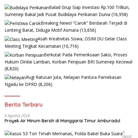
Balad Grup Siap Investasi Rp.100 Trilliun,
Sumenep Bakal Jadi Pusat Budidaya Perikanan Dunia
(16,958)
Breaking News! “Carok” Berdarah Terjadi di
Lenteng Barat, Diduga Motif Asmara
(13,656)
Asah Kreativitas Siswa, OSIM DU Gelar Class
Meeting Tingkat Kecamatan
(10,716)
Berkutat Pada Pemeriksaan Saksi, Proses
Hukum Dinilai Lamban, Korban Penipuan BRI Sumenep Kecewa!
(8,820)
Rugi Ratusan Juta, Nelayan Pantura Pamekasan
Ngadu ke DPRD
(8,206)
Berita Terbaru
6 Agustus 2026
Proyek Air Minum Bersih di Manggarai Timur Amburadul
6
Agust