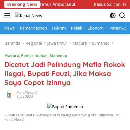
Langsung
i Manggarai Timur Amburadul
Breaking News
Kasus 53 Ton Timah Mem
ke
konten
News
Pemerintahan
Hukrim
Politik
Ekonomi
Peristiwa
Beranda
Regional
Jawa timur
Madura
Sumenep
Madura
,
Pemerintahan
,
Sumenep
Dicatut Jadi Pelindung Mafia Rokok
Ilegal, Bupati Fauzi; Jika Maksa
Saya Copot Izinnya
KanalNews.id
1 Juli 2025
Bupati Fauzi Saat Diwawancarai di Ruang Kerjanya. (Foto: Istimewa For
Kanal News)