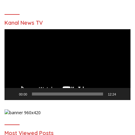
Kanal News TV
Pemutar
Video
00:00
12:24
Most Viewed Posts