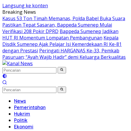
Langsung ke konten
Breaking News
Kasus 53 Ton Timah Memanas, Polda Babel Buka Suara
Pastikan Tepat Sasaran, Bappeda Sumenep Mulai
Verifikasi 208 Pokir DPRD
Bappeda Sumenep Jadikan
HUT RI Momentum Lompatan Pembangunan
Kepala
Disdik Sumenep Ajak Pelajar Isi Kemerdekaan RI Ke-81
dengan Prestasi
Peringati HARGANAS Ke-33, Pemkab
Pasuruan; “Ayah Wajib Hadir” demi Keluarga Berkualitas
News
Pemerintahan
Hukrim
Politik
Ekonomi