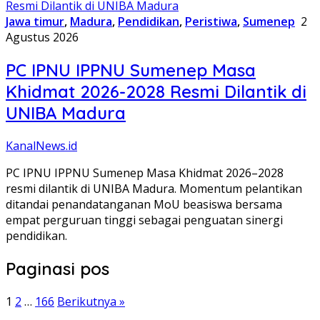
Jawa timur
,
Madura
,
Pendidikan
,
Peristiwa
,
Sumenep
2
Agustus 2026
PC IPNU IPPNU Sumenep Masa
Khidmat 2026-2028 Resmi Dilantik di
UNIBA Madura
KanalNews.id
PC IPNU IPPNU Sumenep Masa Khidmat 2026–2028
resmi dilantik di UNIBA Madura. Momentum pelantikan
ditandai penandatanganan MoU beasiswa bersama
empat perguruan tinggi sebagai penguatan sinergi
pendidikan.
Paginasi pos
1
2
…
166
Berikutnya »