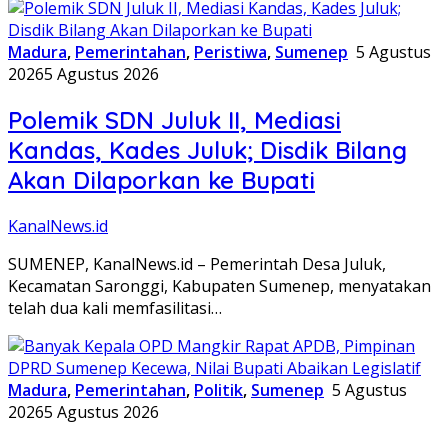
Madura
,
Pemerintahan
,
Peristiwa
,
Sumenep
5 Agustus
2026
5 Agustus 2026
Polemik SDN Juluk II, Mediasi
Kandas, Kades Juluk; Disdik Bilang
Akan Dilaporkan ke Bupati
KanalNews.id
SUMENEP, KanalNews.id – Pemerintah Desa Juluk,
Kecamatan Saronggi, Kabupaten Sumenep, menyatakan
telah dua kali memfasilitasi…
Madura
,
Pemerintahan
,
Politik
,
Sumenep
5 Agustus
2026
5 Agustus 2026