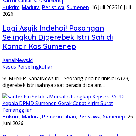
Hukrim
,
Madura
,
Peristiwa
,
Sumenep
16 Juli 2026
16 Juli
2026
Lagi Asyik Indehoi! Pasangan
Selingkuh Digerebek Istri Sah di
Kamar Kos Sumenep
KanalNews.id
Kasus Perselingkuhan
SUMENEP, KanalNews.id – Seorang pria berinisial A (23)
digerebek istri sahnya saat berada di dalam…
Hukrim
,
Madura
,
Pemerintahan
,
Peristiwa
,
Sumenep
26
Juni 2026