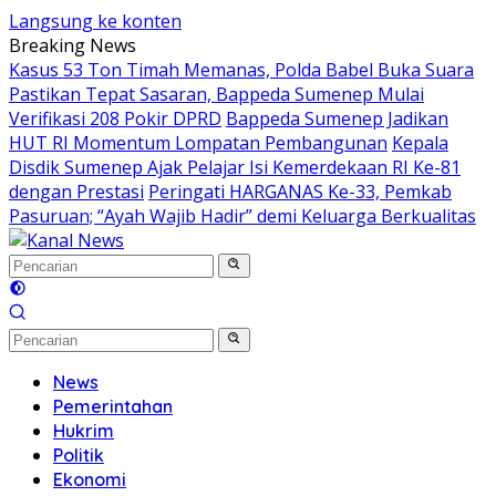
Langsung ke konten
Breaking News
Kasus 53 Ton Timah Memanas, Polda Babel Buka Suara
Pastikan Tepat Sasaran, Bappeda Sumenep Mulai
Verifikasi 208 Pokir DPRD
Bappeda Sumenep Jadikan
HUT RI Momentum Lompatan Pembangunan
Kepala
Disdik Sumenep Ajak Pelajar Isi Kemerdekaan RI Ke-81
dengan Prestasi
Peringati HARGANAS Ke-33, Pemkab
Pasuruan; “Ayah Wajib Hadir” demi Keluarga Berkualitas
News
Pemerintahan
Hukrim
Politik
Ekonomi