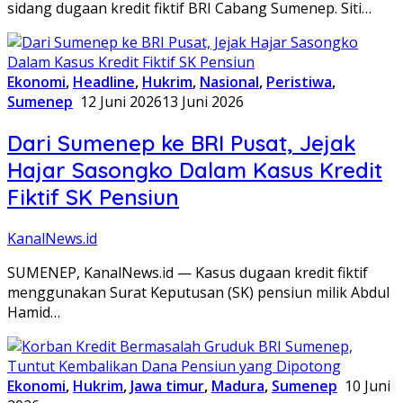
sidang dugaan kredit fiktif BRI Cabang Sumenep. Siti…
Ekonomi
,
Headline
,
Hukrim
,
Nasional
,
Peristiwa
,
Sumenep
12 Juni 2026
13 Juni 2026
Dari Sumenep ke BRI Pusat, Jejak
Hajar Sasongko Dalam Kasus Kredit
Fiktif SK Pensiun
KanalNews.id
SUMENEP, KanalNews.id — Kasus dugaan kredit fiktif
menggunakan Surat Keputusan (SK) pensiun milik Abdul
Hamid…
Ekonomi
,
Hukrim
,
Jawa timur
,
Madura
,
Sumenep
10 Juni