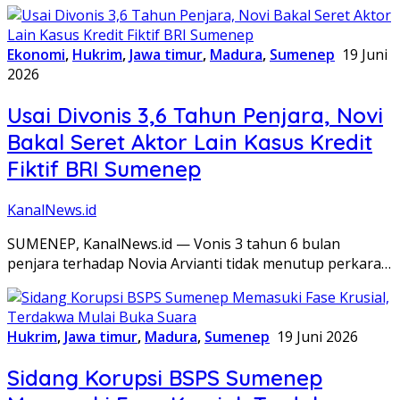
Ekonomi
,
Hukrim
,
Jawa timur
,
Madura
,
Sumenep
19 Juni
2026
Usai Divonis 3,6 Tahun Penjara, Novi
Bakal Seret Aktor Lain Kasus Kredit
Fiktif BRI Sumenep
KanalNews.id
SUMENEP, KanalNews.id — Vonis 3 tahun 6 bulan
penjara terhadap Novia Arvianti tidak menutup perkara…
Hukrim
,
Jawa timur
,
Madura
,
Sumenep
19 Juni 2026
Sidang Korupsi BSPS Sumenep