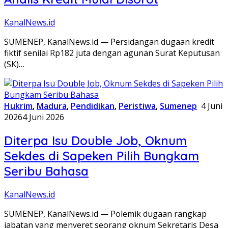
KanalNews.id
SUMENEP, KanalNews.id — Persidangan dugaan kredit
fiktif senilai Rp182 juta dengan agunan Surat Keputusan
(SK)…
Hukrim
,
Madura
,
Pendidikan
,
Peristiwa
,
Sumenep
4 Juni
2026
4 Juni 2026
Diterpa Isu Double Job, Oknum
Sekdes di Sapeken Pilih Bungkam
Seribu Bahasa
KanalNews.id
SUMENEP, KanalNews.id — Polemik dugaan rangkap
jabatan yang menyeret seorang oknum Sekretaris Desa