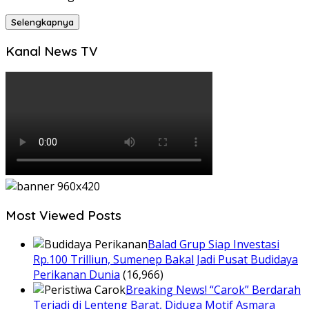
Selengkapnya
Kanal News TV
Most Viewed Posts
Balad Grup Siap Investasi
Rp.100 Trilliun, Sumenep Bakal Jadi Pusat Budidaya
Perikanan Dunia
(16,966)
Breaking News! “Carok” Berdarah
Terjadi di Lenteng Barat, Diduga Motif Asmara