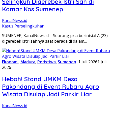
Selingkuh Digerebek Istri Sah di
Kamar Kos Sumenep
KanalNews.id
Kasus Perselingkuhan
SUMENEP, KanalNews.id – Seorang pria berinisial A (23)
digerebek istri sahnya saat berada di dalam…
Ekonomi
,
Madura
,
Peristiwa
,
Sumenep
1 Juli 2026
1 Juli
2026
Heboh! Stand UMKM Desa
Pakondang di Event Rubaru Agro
Wisata Disulap Jadi Parkir Liar
KanalNews.id