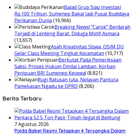
Balad Grup Siap Investasi
Rp.100 Trilliun, Sumenep Bakal Jadi Pusat Budidaya
Perikanan Dunia
(16,966)
Breaking News! “Carok” Berdarah
Terjadi di Lenteng Barat, Diduga Motif Asmara
(13,657)
Asah Kreativitas Siswa, OSIM DU
Gelar Class Meeting Tingkat Kecamatan
(10,717)
Berkutat Pada Pemeriksaan
Saksi, Proses Hukum Dinilai Lamban, Korban
Penipuan BRI Sumenep Kecewa!
(8,821)
Rugi Ratusan Juta, Nelayan Pantura
Pamekasan Ngadu ke DPRD
(8,206)
Berita Terbaru
7 Agustus 2026
Polda Babel Resmi Tetapkan 4 Tersangka Dalam