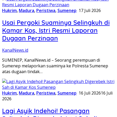
Hukrim
,
Madura
,
Peristiwa
,
Sumenep
17 Juli 2026
Usai Pergoki Suaminya Selingkuh di
Kamar Kos, Istri Resmi Laporan
Dugaan Perzinaan
KanalNews.id
SUMENEP, KanalNews.id – Seorang perempuan di
Sumenep melaporkan suaminya ke Polresta Sumenep
atas dugaan tindak…
Hukrim
,
Madura
,
Peristiwa
,
Sumenep
16 Juli 2026
16 Juli
2026
Lagi Asyik Indehoi! Pasangan