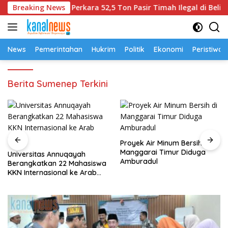
Langsung
ngka Dalam Perkara 52,5 Ton Pasir Timah Ilegal di Belitung
Breaking News
ke
konten
News
Pemerintahan
Hukrim
Politik
Ekonomi
Peristiwa
Berita Sumenep Terkini
Proyek Air Minum Bersih di
Manggarai Timur Diduga
Universitas Annuqayah
Amburadul
Berangkatkan 22 Mahasiswa
KKN Internasional ke Arab
Saudi