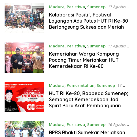
Madura
,
Peristiwa
,
Sumenep
17 Agustus
2025
Kolaborasi Positif, Festival
Layangan Adu Putus HUT RI Ke-80
Berlangsung Sukses dan Meriah
Madura
,
Peristiwa
,
Sumenep
17 Agustus
2025
Kemeriahan Warga Kampung
Pocang Timur Meriahkan HUT
Kemerdekaan RI Ke-80
Madura
,
Pemerintahan
,
Sumenep
17
Agustus 2025
HUT RI Ke-80, Bappeda Sumenep;
Semangat Kemerdekaan Jadi
Spirit Baru Arah Pembangunan
Madura
,
Peristiwa
,
Sumenep
16 Agustus
2025
BPRS Bhakti Sumekar Meriahkan