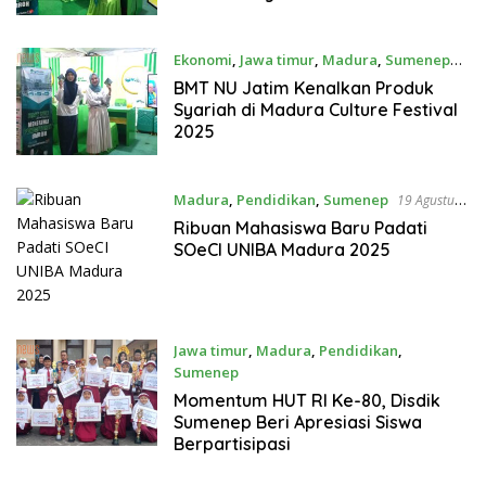
Ekonomi
,
Jawa timur
,
Madura
,
Sumenep
30 Agustus 2025
BMT NU Jatim Kenalkan Produk
Syariah di Madura Culture Festival
2025
Madura
,
Pendidikan
,
Sumenep
19 Agustus
2025
Ribuan Mahasiswa Baru Padati
SOeCI UNIBA Madura 2025
Jawa timur
,
Madura
,
Pendidikan
,
Sumenep
17 Agustus 2025
Momentum HUT RI Ke-80, Disdik
Sumenep Beri Apresiasi Siswa
Berpartisipasi