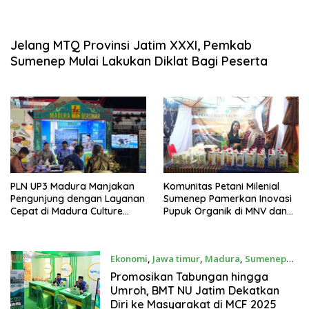
Jelang MTQ Provinsi Jatim XXXI, Pemkab
Sumenep Mulai Lakukan Diklat Bagi Peserta
PLN UP3 Madura Manjakan
Komunitas Petani Milenial
Pengunjung dengan Layanan
Sumenep Pamerkan Inovasi
Cepat di Madura Culture
Pupuk Organik di MNV dan
Festival 2025
MCF 2025
Ekonomi
,
Jawa timur
,
Madura
,
Sumenep
31 Agustus 2025
Promosikan Tabungan hingga
Umroh, BMT NU Jatim Dekatkan
Diri ke Masyarakat di MCF 2025