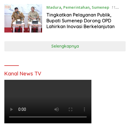
Madura
,
Pemerintahan
,
Sumenep
11
Agustus 2025
Tingkatkan Pelayanan Publik,
Bupati Sumenep Dorong OPD
Lahirkan Inovasi Berkelanjutan
Selengkapnya
Kanal News TV