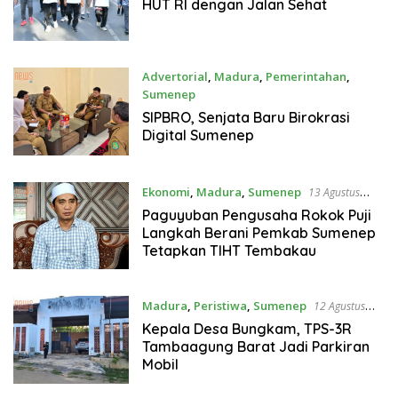
HUT RI dengan Jalan Sehat
Advertorial
,
Madura
,
Pemerintahan
,
Sumenep
14 Agustus 2025
SIPBRO, Senjata Baru Birokrasi
Digital Sumenep
Ekonomi
,
Madura
,
Sumenep
13 Agustus
2025
Paguyuban Pengusaha Rokok Puji
Langkah Berani Pemkab Sumenep
Tetapkan TIHT Tembakau
Madura
,
Peristiwa
,
Sumenep
12 Agustus
2025
Kepala Desa Bungkam, TPS-3R
Tambaagung Barat Jadi Parkiran
Mobil