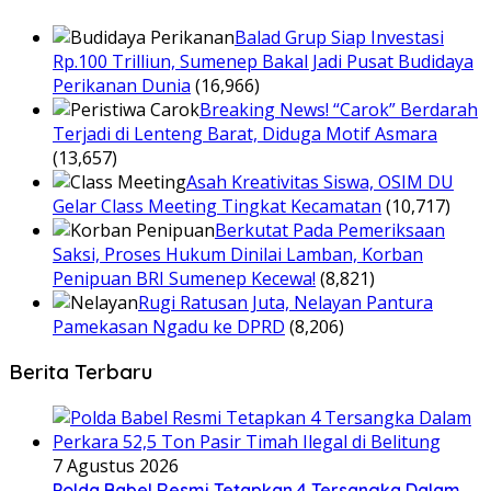
Balad Grup Siap Investasi
Rp.100 Trilliun, Sumenep Bakal Jadi Pusat Budidaya
Perikanan Dunia
(16,966)
Breaking News! “Carok” Berdarah
Terjadi di Lenteng Barat, Diduga Motif Asmara
(13,657)
Asah Kreativitas Siswa, OSIM DU
Gelar Class Meeting Tingkat Kecamatan
(10,717)
Berkutat Pada Pemeriksaan
Saksi, Proses Hukum Dinilai Lamban, Korban
Penipuan BRI Sumenep Kecewa!
(8,821)
Rugi Ratusan Juta, Nelayan Pantura
Pamekasan Ngadu ke DPRD
(8,206)
Berita Terbaru
7 Agustus 2026
Polda Babel Resmi Tetapkan 4 Tersangka Dalam