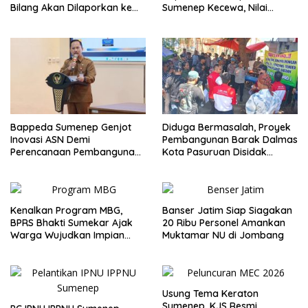
Bilang Akan Dilaporkan ke
Sumenep Kecewa, Nilai
Bupati
Bupati Abaikan Legislatif
Bappeda Sumenep Genjot
Diduga Bermasalah, Proyek
Inovasi ASN Demi
Pembangunan Barak Dalmas
Perencanaan Pembangunan
Kota Pasuruan Disidak
Berkualitas
Wagub LIRA Jatim
Kenalkan Program MBG,
Banser Jatim Siap Siagakan
BPRS Bhakti Sumekar Ajak
20 Ribu Personel Amankan
Warga Wujudkan Impian
Muktamar NU di Jombang
Lewat Menabung
Usung Tema Keraton
Sumenep, KJS Resmi