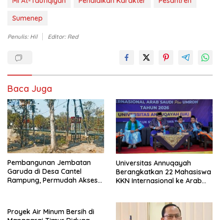
MI At-Taufiqiyah
Pendidikan Karakter
Pesantren
Sumenep
Penulis: Hil
Editor: Red
Baca Juga
Pembangunan Jembatan
Universitas Annuqayah
Garuda di Desa Cantel
Berangkatkan 22 Mahasiswa
Rampung, Permudah Akses
KKN Internasional ke Arab
Warga
Saudi
Proyek Air Minum Bersih di