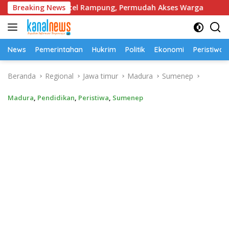
Langsung
 Desa Cantel Rampung, Permudah Akses Warga
Breaking News
Polda 
ke
konten
News
Pemerintahan
Hukrim
Politik
Ekonomi
Peristiwa
Beranda
Regional
Jawa timur
Madura
Sumenep
Madura
,
Pendidikan
,
Peristiwa
,
Sumenep