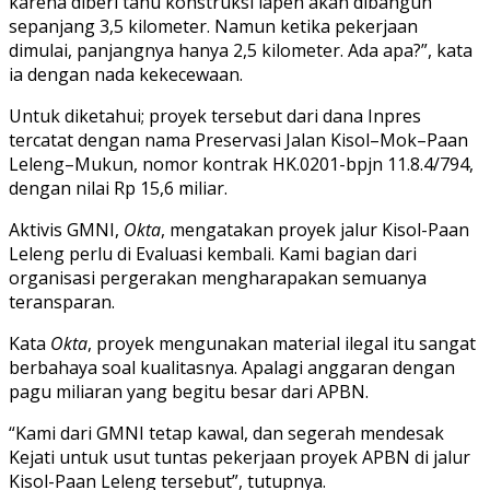
karena diberi tahu konstruksi lapen akan dibangun
sepanjang 3,5 kilometer. Namun ketika pekerjaan
dimulai, panjangnya hanya 2,5 kilometer. Ada apa?”, kata
ia dengan nada kekecewaan.
Untuk diketahui; proyek tersebut dari dana Inpres
tercatat dengan nama Preservasi Jalan Kisol–Mok–Paan
Leleng–Mukun, nomor kontrak HK.0201-bpjn 11.8.4/794,
dengan nilai Rp 15,6 miliar.
Aktivis GMNI,
Okta
, mengatakan proyek jalur Kisol-Paan
Leleng perlu di Evaluasi kembali. Kami bagian dari
organisasi pergerakan mengharapakan semuanya
teransparan.
Kata
Okta
, proyek mengunakan material ilegal itu sangat
berbahaya soal kualitasnya. Apalagi anggaran dengan
pagu miliaran yang begitu besar dari APBN.
“Kami dari GMNI tetap kawal, dan segerah mendesak
Kejati untuk usut tuntas pekerjaan proyek APBN di jalur
Kisol-Paan Leleng tersebut”, tutupnya.