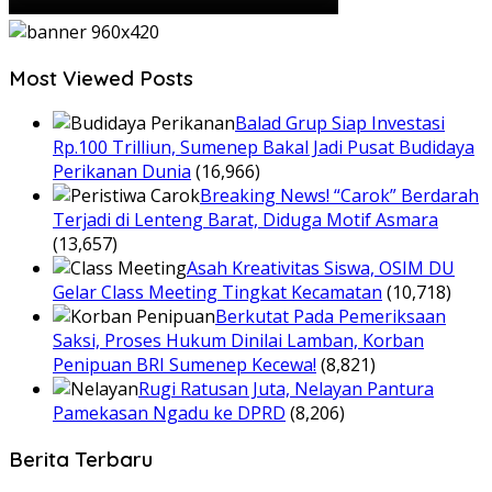
Most Viewed Posts
Balad Grup Siap Investasi
Rp.100 Trilliun, Sumenep Bakal Jadi Pusat Budidaya
Perikanan Dunia
(16,966)
Breaking News! “Carok” Berdarah
Terjadi di Lenteng Barat, Diduga Motif Asmara
(13,657)
Asah Kreativitas Siswa, OSIM DU
Gelar Class Meeting Tingkat Kecamatan
(10,718)
Berkutat Pada Pemeriksaan
Saksi, Proses Hukum Dinilai Lamban, Korban
Penipuan BRI Sumenep Kecewa!
(8,821)
Rugi Ratusan Juta, Nelayan Pantura
Pamekasan Ngadu ke DPRD
(8,206)
Berita Terbaru