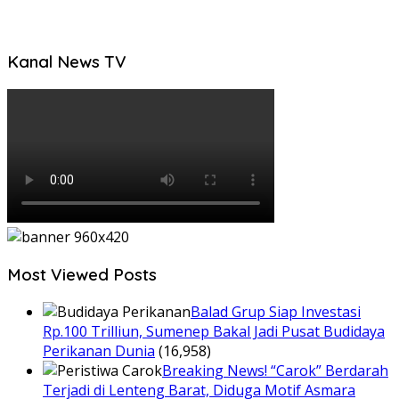
Kanal News TV
Most Viewed Posts
Balad Grup Siap Investasi
Rp.100 Trilliun, Sumenep Bakal Jadi Pusat Budidaya
Perikanan Dunia
(16,958)
Breaking News! “Carok” Berdarah
Terjadi di Lenteng Barat, Diduga Motif Asmara