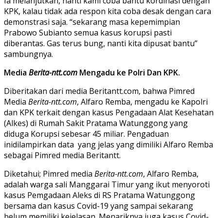
Ia melanjutkan, nanti kami coba bantu kordinasi dengan
KPK, kalau tidak ada respon kita coba desak dengan cara
demonstrasi saja. “sekarang masa kepemimpian
Prabowo Subianto semua kasus korupsi pasti
diberantas. Gas terus bung, nanti kita dipusat bantu”
sambungnya.
Media
Berita-ntt.com
Mengadu ke Polri Dan KPK.
Diberitakan dari media Beritantt.com, bahwa Pimred
Media
Berita-ntt.com
, Alfaro Remba, mengadu ke Kapolri
dan KPK terkait dengan kasus Pengadaan Alat Kesehatan
(Alkes) di Rumah Sakit Pratama Watunggong yang
diduga Korupsi sebesar 45 miliar. Pengaduan
inidilampirkan data yang jelas yang dimiliki Alfaro Remba
sebagai Pimred media Beritantt.
Diketahui; Pimred media
Berita-ntt.com
, Alfaro Remba,
adalah warga sali Manggarai Timur yang ikut menyoroti
kasus Pemgadaan Aleks di RS Pratama Watunggong
bersama dan kasus Covid-19 yang sampai sekarang
belum memiliki kejelasan. Menariknya juga kasus Covid-