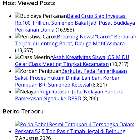
Most Viewed Posts
Balad Grup Siap Investasi
Rp.100 Trilliun, Sumenep Bakal Jadi Pusat Budidaya
Perikanan Dunia
(16,958)
Breaking News! “Carok” Berdarah
Terjadi di Lenteng Barat, Diduga Motif Asmara
(13,657)
Asah Kreativitas Siswa, OSIM DU
Gelar Class Meeting Tingkat Kecamatan
(10,717)
Berkutat Pada Pemeriksaan
Saksi, Proses Hukum Dinilai Lamban, Korban
Penipuan BRI Sumenep Kecewa!
(8,821)
Rugi Ratusan Juta, Nelayan Pantura
Pamekasan Ngadu ke DPRD
(8,206)
Berita Terbaru
7 Agustus 2026