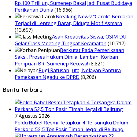
Rp.100 Trilliun, Sumenep Bakal Jadi Pusat Budidaya
Perikanan Dunia
(16,966)
Breaking News! “Carok” Berdarah
Terjadi di Lenteng Barat, Diduga Motif Asmara
(13,657)
Asah Kreativitas Siswa, OSIM DU
Gelar Class Meeting Tingkat Kecamatan
(10,717)
Berkutat Pada Pemeriksaan
Saksi, Proses Hukum Dinilai Lamban, Korban
Penipuan BRI Sumenep Kecewa!
(8,821)
Rugi Ratusan Juta, Nelayan Pantura
Pamekasan Ngadu ke DPRD
(8,206)
Berita Terbaru
7 Agustus 2026
Polda Babel Resmi Tetapkan 4 Tersangka Dalam
Perkara 52,5 Ton Pasir Timah Ilegal di Belitung