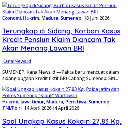
Ekonomi
,
Hukrim
,
Madura
,
Sumenep
18 Juni 2026
Terungkap di Sidang, Korban Kasus
Kredit Pensiun Klaim Diancam Tak
Akan Menang Lawan BRI
KanalNews.id
SUMENEP, KanalNews.id — Fakta baru mencuat dalam
sidang dugaan kredit fiktif BRI Cabang Sumenep. Siti…
Hukrim
,
Jawa timur
,
Madura
,
Peristiwa
,
Sumenep
,
TNI/Polri
14 April 2026
14 April 2026
Soal Ungkap Kasus Kokain 27,83 Kg,