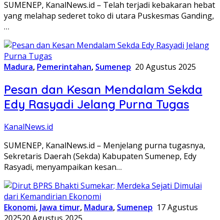
SUMENEP, KanalNews.id – Telah terjadi kebakaran hebat
yang melahap sederet toko di utara Puskesmas Ganding,
…
Madura
,
Pemerintahan
,
Sumenep
20 Agustus 2025
Pesan dan Kesan Mendalam Sekda
Edy Rasyadi Jelang Purna Tugas
KanalNews.id
SUMENEP, KanalNews.id – Menjelang purna tugasnya,
Sekretaris Daerah (Sekda) Kabupaten Sumenep, Edy
Rasyadi, menyampaikan kesan…
Ekonomi
,
Jawa timur
,
Madura
,
Sumenep
17 Agustus
2025
20 Agustus 2025