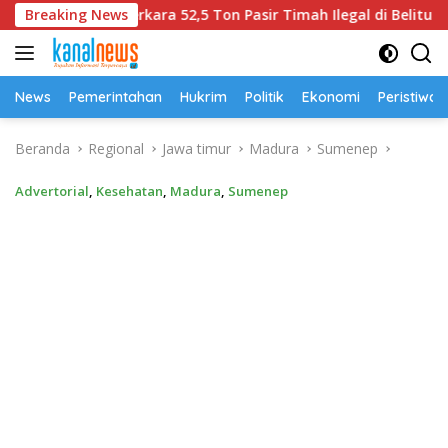
Langsung
m Perkara 52,5 Ton Pasir Timah Ilegal di Belitung
Breaking News
Uni
ke
konten
News
Pemerintahan
Hukrim
Politik
Ekonomi
Peristiwa
Beranda
Regional
Jawa timur
Madura
Sumenep
Advertorial
,
Kesehatan
,
Madura
,
Sumenep