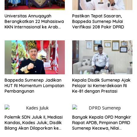
Universitas Annuqayah
Pastikan Tepat Sasaran,
Berangkatkan 22 Mahasiswa
Bappeda Sumenep Mulai
KKN Internasional ke Arab
Verifikasi 208 Pokir DPRD
Saudi
Bappeda Sumenep Jadikan
Kepala Disdik Sumenep Ajak
HUT RI Momentum Lompatan
Pelajar Isi Kemerdekaan RI
Pembangunan
Ke-81 dengan Prestasi
Polemik SDN Juluk II, Mediasi
Banyak Kepala OPD Mangkir
Kandas, Kades Juluk; Disdik
Rapat APDB, Pimpinan DPRD
Bilang Akan Dilaporkan ke
Sumenep Kecewa, Nilai
Bupati
Bupati Abaikan Legislatif