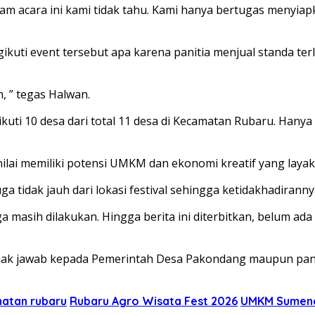
lam acara ini kami tidak tahu. Kami hanya bertugas menyia
kuti event tersebut apa karena panitia menjual standa t
, ” tegas Halwan.
uti 10 desa dari total 11 desa di Kecamatan Rubaru. Han
nilai memiliki potensi UMKM dan ekonomi kreatif yang la
ga tidak jauh dari lokasi festival sehingga ketidakhadira
 masih dilakukan. Hingga berita ini diterbitkan, belum a
k jawab kepada Pemerintah Desa Pakondang maupun panitia 
atan rubaru
Rubaru Agro Wisata Fest 2026
UMKM Sumen