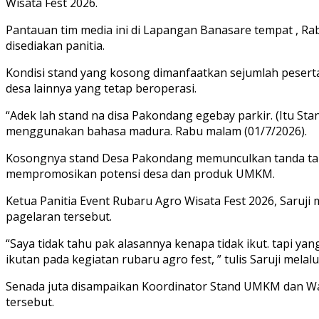
Wisata Fest 2026.
Pantauan tim media ini di Lapangan Banasare tempat , Rab
disediakan panitia.
Kondisi stand yang kosong dimanfaatkan sejumlah peser
desa lainnya yang tetap beroperasi.
“Adek lah stand na disa Pakondang egebay parkir. (Itu Sta
menggunakan bahasa madura. Rabu malam (01/7/2026).
Kosongnya stand Desa Pakondang memunculkan tanda tan
mempromosikan potensi desa dan produk UMKM.
Ketua Panitia Event Rubaru Agro Wisata Fest 2026, Saruj
pagelaran tersebut.
“Saya tidak tahu pak alasannya kenapa tidak ikut. tapi ya
ikutan pada kegiatan rubaru agro fest, ” tulis Saruji mela
Senada juta disampaikan Koordinator Stand UMKM dan Wah
tersebut.