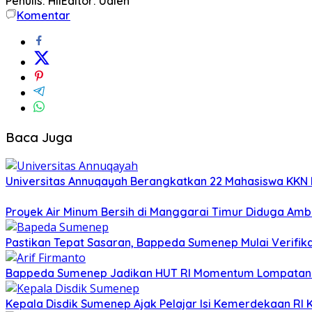
Penulis: Hil
Editor: Udien
Komentar
Baca Juga
Universitas Annuqayah Berangkatkan 22 Mahasiswa KKN I
Proyek Air Minum Bersih di Manggarai Timur Diduga Amb
Pastikan Tepat Sasaran, Bappeda Sumenep Mulai Verifika
Bappeda Sumenep Jadikan HUT RI Momentum Lompata
Kepala Disdik Sumenep Ajak Pelajar Isi Kemerdekaan RI 