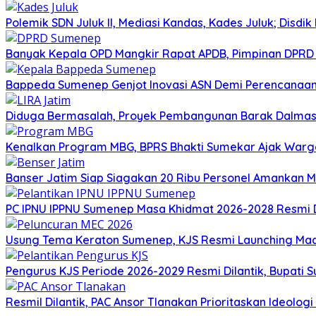
Polemik SDN Juluk II, Mediasi Kandas, Kades Juluk; Disdik
Banyak Kepala OPD Mangkir Rapat APDB, Pimpinan DPRD S
Bappeda Sumenep Genjot Inovasi ASN Demi Perencanaa
Diduga Bermasalah, Proyek Pembangunan Barak Dalmas 
Kenalkan Program MBG, BPRS Bhakti Sumekar Ajak War
Banser Jatim Siap Siagakan 20 Ribu Personel Amankan
PC IPNU IPPNU Sumenep Masa Khidmat 2026-2028 Resmi D
Usung Tema Keraton Sumenep, KJS Resmi Launching Madu
Pengurus KJS Periode 2026-2029 Resmi Dilantik, Bupati 
Resmil Dilantik, PAC Ansor Tlanakan Prioritaskan Ideolo