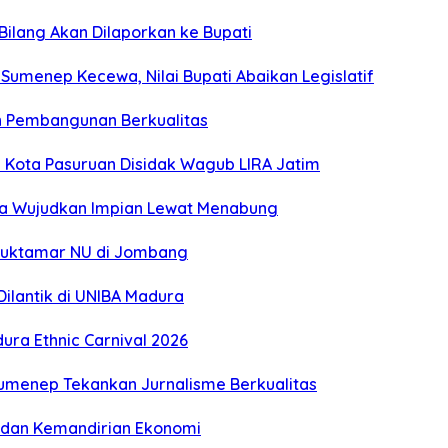
 Bilang Akan Dilaporkan ke Bupati
umenep Kecewa, Nilai Bupati Abaikan Legislatif
n Pembangunan Berkualitas
Kota Pasuruan Disidak Wagub LIRA Jatim
ga Wujudkan Impian Lewat Menabung
 Muktamar NU di Jombang
ilantik di UNIBA Madura
ra Ethnic Carnival 2026
Sumenep Tekankan Jurnalisme Berkualitas
gi dan Kemandirian Ekonomi