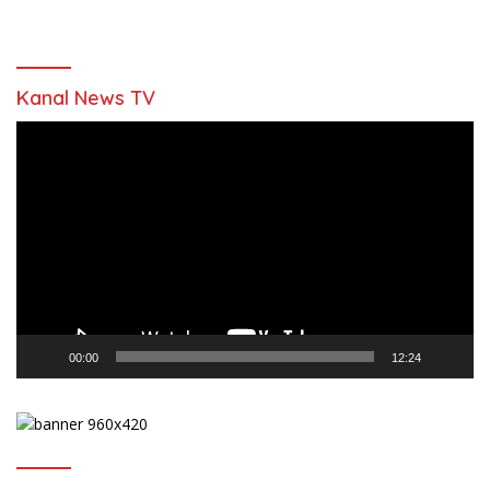
Kanal News TV
Pemutar
Video
00:00
12:24