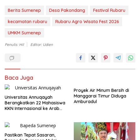
Berita Sumenep
Desa Pakondang
Festival Rubaru
kecamatan rubaru
Rubaru Agro Wisata Fest 2026
UMKM Sumenep
Penulis: Hil
Editor: Udien
Baca Juga
Proyek Air Minum Bersih di
Manggarai Timur Diduga
Universitas Annuqayah
Amburadul
Berangkatkan 22 Mahasiswa
KKN Internasional ke Arab
Saudi
Pastikan Tepat Sasaran,