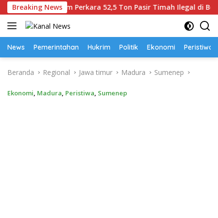
Langsung
ngka Dalam Perkara 52,5 Ton Pasir Timah Ilegal di Belitung
Breaking News
ke
konten
News
Pemerintahan
Hukrim
Politik
Ekonomi
Peristiwa
Beranda
Regional
Jawa timur
Madura
Sumenep
Ekonomi
,
Madura
,
Peristiwa
,
Sumenep