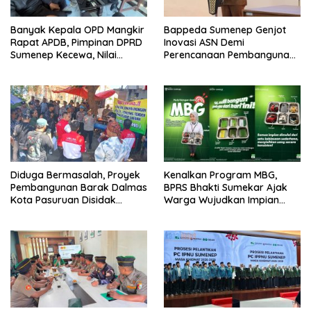
Banyak Kepala OPD Mangkir
Bappeda Sumenep Genjot
Rapat APDB, Pimpinan DPRD
Inovasi ASN Demi
Sumenep Kecewa, Nilai
Perencanaan Pembangunan
Bupati Abaikan Legislatif
Berkualitas
Diduga Bermasalah, Proyek
Kenalkan Program MBG,
Pembangunan Barak Dalmas
BPRS Bhakti Sumekar Ajak
Kota Pasuruan Disidak
Warga Wujudkan Impian
Wagub LIRA Jatim
Lewat Menabung