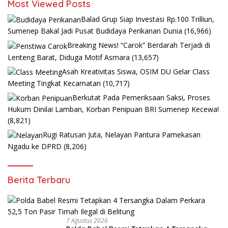
Most Viewed Posts
Balad Grup Siap Investasi Rp.100 Trilliun,
Sumenep Bakal Jadi Pusat Budidaya Perikanan Dunia
(16,966)
Breaking News! “Carok” Berdarah Terjadi di
Lenteng Barat, Diduga Motif Asmara
(13,657)
Asah Kreativitas Siswa, OSIM DU Gelar Class
Meeting Tingkat Kecamatan
(10,717)
Berkutat Pada Pemeriksaan Saksi, Proses
Hukum Dinilai Lamban, Korban Penipuan BRI Sumenep Kecewa!
(8,821)
Rugi Ratusan Juta, Nelayan Pantura Pamekasan
Ngadu ke DPRD
(8,206)
Berita Terbaru
7 Agustus 2026