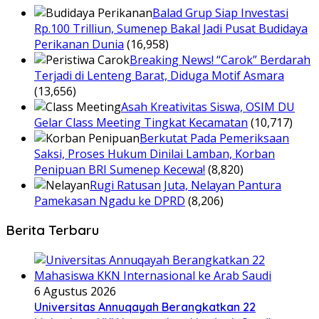
Balad Grup Siap Investasi
Rp.100 Trilliun, Sumenep Bakal Jadi Pusat Budidaya
Perikanan Dunia
(16,958)
Breaking News! “Carok” Berdarah
Terjadi di Lenteng Barat, Diduga Motif Asmara
(13,656)
Asah Kreativitas Siswa, OSIM DU
Gelar Class Meeting Tingkat Kecamatan
(10,717)
Berkutat Pada Pemeriksaan
Saksi, Proses Hukum Dinilai Lamban, Korban
Penipuan BRI Sumenep Kecewa!
(8,820)
Rugi Ratusan Juta, Nelayan Pantura
Pamekasan Ngadu ke DPRD
(8,206)
Berita Terbaru
6 Agustus 2026
Universitas Annuqayah Berangkatkan 22