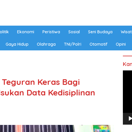
olitik
Ekonomi
Peristiwa
Sosial
Seni Budaya
Wisat
Gaya Hidup
Olahraga
TNI/Polri
Otomotif
Opini
Kan
Pem
 Teguran Keras Bagi
Vide
sukan Data Kedisiplinan