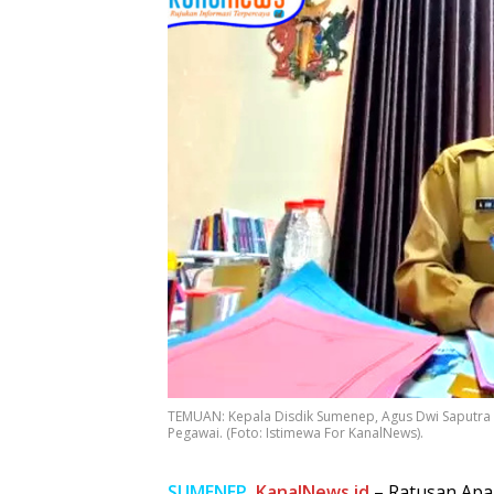
TEMUAN: Kepala Disdik Sumenep, Agus Dwi Saputra 
Pegawai. (Foto: Istimewa For KanalNews).
SUMENEP,
KanalNews.id
– Ratusan Apa