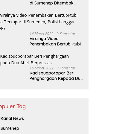
di Sumenep Ditembak
Bertubi-tubi Hingga Tewas
14 Maret 2022
0 Komentar
Viralnya Video
Penembakan Bertubi-tubi
Pria Terkapar di Sumenep,
Polisi Langgar SOP?
15 Maret 2022
0 Komentar
Kadisbudporapar Beri
Penghargaan Kepada Dua
Atlet Berprestasi
opuler Tag
Kanal News
Sumenep