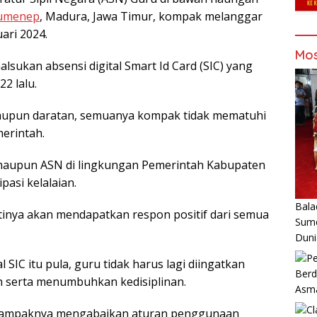
Sumenep
, Madura, Jawa Timur, kompak melanggar
ari 2024.
Mos
sukan absensi digital Smart Id Card (SIC) yang
2 lalu.
maupun daratan, semuanya kompak tidak mematuhi
erintah.
u maupun ASN di lingkungan Pemerintah Kabupaten
asi kelalaian.
Bala
stinya akan mendapatkan respon positif dari semua
Sume
Duni
 SIC itu pula, guru tidak harus lagi diingatkan
Berd
 serta menumbuhkan kedisiplinan.
Asm
 tampaknya mengabaikan aturan penggunaan