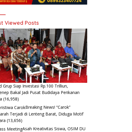
t Viewed Posts
d Grup Siap Investasi Rp.100 Trilliun,
nep Bakal Jadi Pusat Budidaya Perikanan
a
(16,958)
Breaking News! “Carok”
arah Terjadi di Lenteng Barat, Diduga Motif
ara
(13,656)
Asah Kreativitas Siswa, OSIM DU