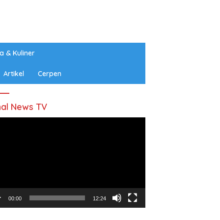
a & Kuliner
Artikel
Cerpen
al News TV
utar
o
00:00
12:24