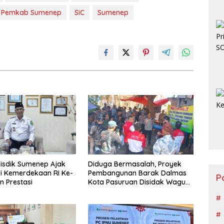
Pemkab Sumenep
SiC
Sumenep
Diduga Bermasalah, Proyek
isdik Sumenep Ajak
Pembangunan Barak Dalmas
Isi Kemerdekaan RI Ke-
P
Kota Pasuruan Disidak Wagub
n Prestasi
LIRA Jatim