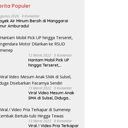
erita Populer
Agustus 2026
0 Komentar
oyek Air Minum Bersih di Manggarai
mur Amburadul
12 Maret 2022
0 Komentar
Hantam Mobil Pick UP
hingga Terseret,
Pengendara Motor
Dilarikan ke RSUD
Sumenep
13 Maret 2022
0 Komentar
Viral Video Mesum Anak
SMA di Sulsel, Diduga
Disebarkan Pacarnya
Sendiri
13 Maret 2022
0 Komentar
Viral..! Video Pria Terkapar