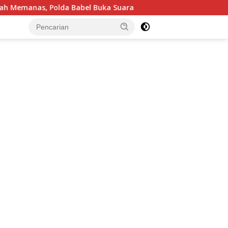
a Babel Buka Suara
Pastikan Tepat Sasaran, Bappeda S