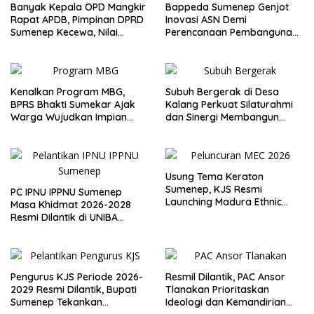
Banyak Kepala OPD Mangkir
Bappeda Sumenep Genjot
Rapat APDB, Pimpinan DPRD
Inovasi ASN Demi
Sumenep Kecewa, Nilai
Perencanaan Pembangunan
Bupati Abaikan Legislatif
Berkualitas
Kenalkan Program MBG,
Subuh Bergerak di Desa
BPRS Bhakti Sumekar Ajak
Kalang Perkuat Silaturahmi
Warga Wujudkan Impian
dan Sinergi Membangun
Lewat Menabung
Desa
Usung Tema Keraton
Sumenep, KJS Resmi
PC IPNU IPPNU Sumenep
Launching Madura Ethnic
Masa Khidmat 2026-2028
Carnival 2026
Resmi Dilantik di UNIBA
Madura
Pengurus KJS Periode 2026-
Resmil Dilantik, PAC Ansor
2029 Resmi Dilantik, Bupati
Tlanakan Prioritaskan
Sumenep Tekankan
Ideologi dan Kemandirian