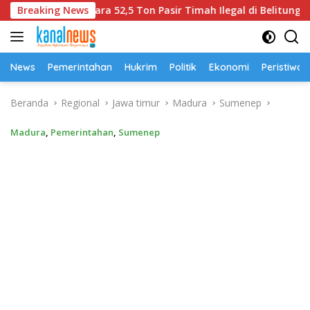
Langsung
am Perkara 52,5 Ton Pasir Timah Ilegal di Belitung
Breaking News
Un
ke
konten
News
Pemerintahan
Hukrim
Politik
Ekonomi
Peristiwa
Beranda
Regional
Jawa timur
Madura
Sumenep
Madura
,
Pemerintahan
,
Sumenep