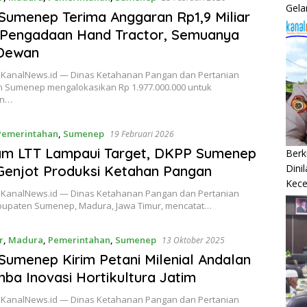
Gela
umenep Terima Anggaran Rp1,9 Miliar
 Pengadaan Hand Tractor, Semuanya
 Dewan
KanalNews.id — Dinas Ketahanan Pangan dan Pertanian
 Sumenep mengalokasikan Rp 1.977.000.000 untuk
an…
Pemerintahan
,
Sumenep
19 Februari 2026
am LTT Lampaui Target, DKPP Sumenep
Berk
Dini
Genjot Produksi Ketahan Pangan
Kec
KanalNews.id — Dinas Ketahanan Pangan dan Pertanian
bupaten Sumenep, Madura, Jawa Timur, mencatat…
r
,
Madura
,
Pemerintahan
,
Sumenep
13 Oktober 2025
umenep Kirim Petani Milenial Andalan
ba Inovasi Hortikultura Jatim
KanalNews.id — Dinas Ketahanan Pangan dan Pertanian