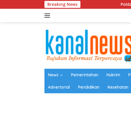
Langsung
Breaking News
Polda Babel Resmi Tet
ke
konten
News
Pemerintahan
Hukrim
P
Advertorial
Pendidikan
Kesehatan