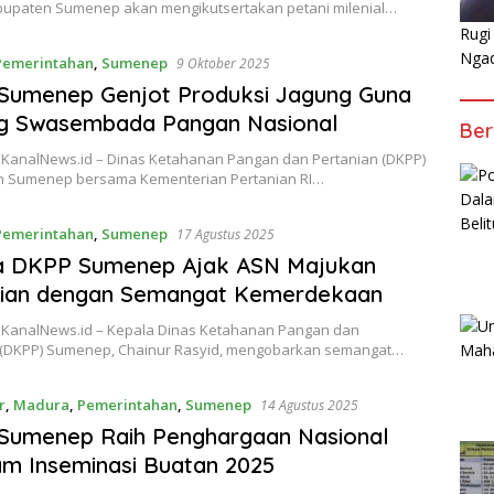
bupaten Sumenep akan mengikutsertakan petani milenial…
Rugi
Nga
Pemerintahan
,
Sumenep
9 Oktober 2025
Sumenep Genjot Produksi Jagung Guna
g Swasembada Pangan Nasional
Ber
KanalNews.id – Dinas Ketahanan Pangan dan Pertanian (DKPP)
 Sumenep bersama Kementerian Pertanian RI…
Pemerintahan
,
Sumenep
17 Agustus 2025
a DKPP Sumenep Ajak ASN Majukan
nian dengan Semangat Kemerdekaan
KanalNews.id – Kepala Dinas Ketahanan Pangan dan
 (DKPP) Sumenep, Chainur Rasyid, mengobarkan semangat…
r
,
Madura
,
Pemerintahan
,
Sumenep
14 Agustus 2025
Sumenep Raih Penghargaan Nasional
m Inseminasi Buatan 2025