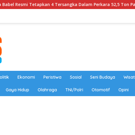
apkan 4 Tersangka Dalam Perkara 52,5 Ton Pasir Timah Ilegal d
olitik
Ekonomi
Peristiwa
Sosial
Seni Budaya
Wisat
Gaya Hidup
Olahraga
TNI/Polri
Otomotif
Opini