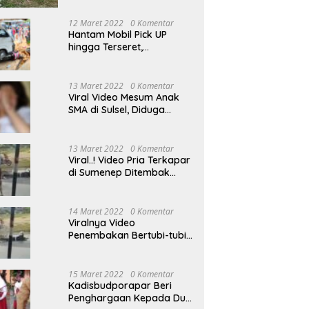
12 Maret 2022
0 Komentar
Hantam Mobil Pick UP
hingga Terseret,
Pengendara Motor
Dilarikan ke RSUD
Sumenep
13 Maret 2022
0 Komentar
Viral Video Mesum Anak
SMA di Sulsel, Diduga
Disebarkan Pacarnya
Sendiri
13 Maret 2022
0 Komentar
Viral..! Video Pria Terkapar
di Sumenep Ditembak
Bertubi-tubi Hingga Tewas
14 Maret 2022
0 Komentar
Viralnya Video
Penembakan Bertubi-tubi
Pria Terkapar di Sumenep,
Polisi Langgar SOP?
15 Maret 2022
0 Komentar
Kadisbudporapar Beri
Penghargaan Kepada Dua