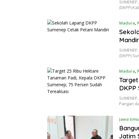
SUMENEP, 
(DKPP) Ka
Madura
,
Sekol
Mandir
SUMENEP, 
(DKPP) Su
Madura
,
Target
DKPP S
SUMENEP, 
Pangan da
Jawa timu
Bangun
Jatim