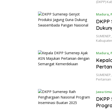
(DKPP) Ka
Madura
,
DKPP 
Dukun
SUMENEP, 
Kabupaten
Madura
,
Kepal
Perta
SUMENEP, 
Pertanian
Jawa timu
DKPP 
Progra