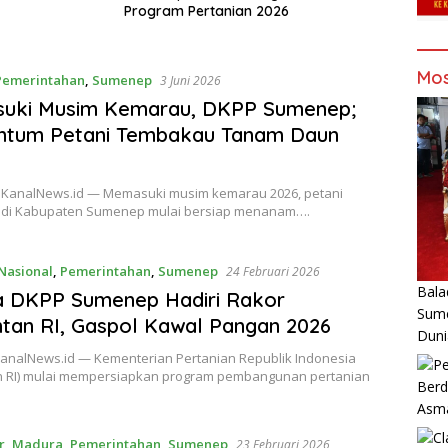
Program Pertanian 2026
Mos
Pemerintahan
,
Sumenep
3 Juni 2026
uki Musim Kemarau, DKPP Sumenep;
tum Petani Tembakau Tanam Daun
KanalNews.id — Memasuki musim kemarau 2026, petani
di Kabupaten Sumenep mulai bersiap menanam….
Nasional
,
Pemerintahan
,
Sumenep
24 Februari 2026
Bala
a DKPP Sumenep Hadiri Rakor
Sume
an RI, Gaspol Kawal Pangan 2026
Duni
KanalNews.id — Kementerian Pertanian Republik Indonesia
 RI) mulai mempersiapkan program pembangunan pertanian
Berd
Asm
r
,
Madura
,
Pemerintahan
,
Sumenep
23 Februari 2026