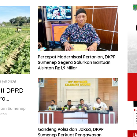
Percepat Modernisasi Pertanian, DKPP
Sumenep Segera Salurkan Bantuan
Alsintan Rp1,9 Miliar
 Juli 2026
 II DPRD
ra
paten Sumenep
gera
Gandeng Polisi dan Jaksa, DKPP
Sumenep Perkuat Pengawasan