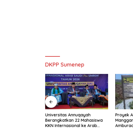
DKPP Sumenep
 Resmi Tetapkan 4
Universitas Annuqayah
Proyek A
alam Perkara 52,5
Berangkatkan 22 Mahasiswa
Manggar
mah Ilegal di
KKN Internasional ke Arab
Amburad
Saudi