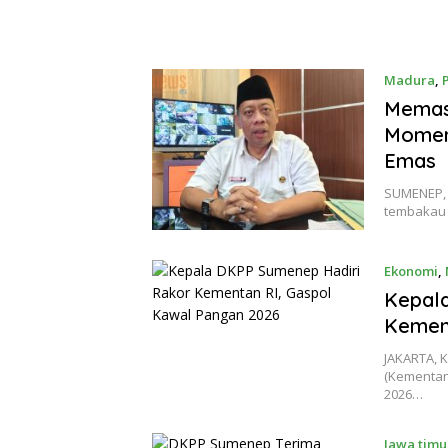
Madura
,
Memas
Momen
Emas
SUMENEP, 
tembakau 
Ekonomi
,
Kepal
Kement
JAKARTA, 
(Kementan
2026…
Jawa timu