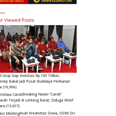
t Viewed Posts
d Grup Siap Investasi Rp.100 Trilliun,
nep Bakal Jadi Pusat Budidaya Perikanan
a
(16,966)
Breaking News! “Carok”
arah Terjadi di Lenteng Barat, Diduga Motif
ara
(13,657)
Asah Kreativitas Siswa, OSIM DU