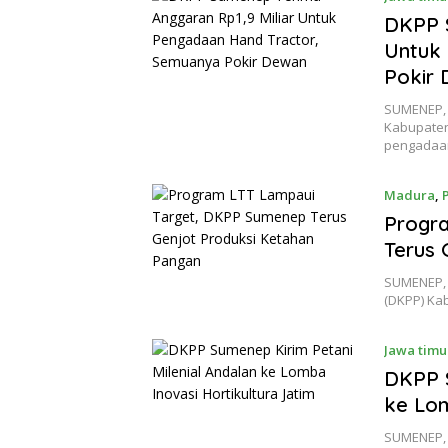
DKPP S
Untuk
Pokir
SUMENEP, 
Kabupaten
pengada
Madura
,
Progr
Terus 
SUMENEP, 
(DKPP) Ka
Jawa timu
DKPP S
ke Lom
SUMENEP, 