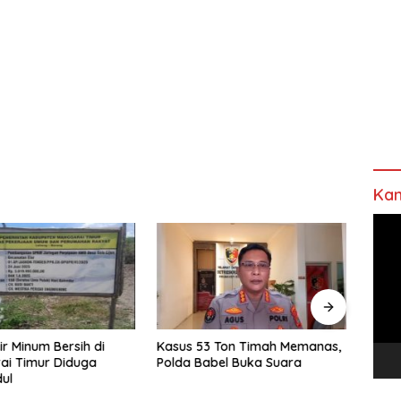
Kan
Pem
Vide
ir Minum Bersih di
Kasus 53 Ton Timah Memanas,
Pasti
ai Timur Diduga
Polda Babel Buka Suara
Bapp
ul
Verif