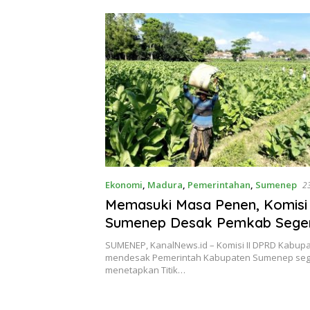
Ekonomi
,
Madura
,
Pemerintahan
,
Sumenep
23
Memasuki Masa Penen, Komisi
Sumenep Desak Pemkab Sege
Tetapkan TIHT 2026
SUMENEP, KanalNews.id – Komisi II DPRD Kabu
mendesak Pemerintah Kabupaten Sumenep se
menetapkan Titik…