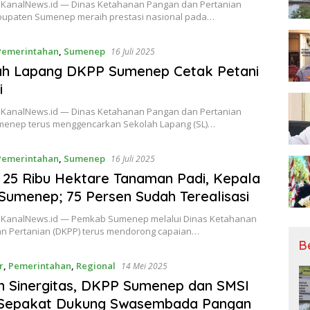
KanalNews.id — Dinas Ketahanan Pangan dan Pertanian
bupaten Sumenep meraih prestasi nasional pada…
Pemerintahan
,
Sumenep
16 Juli 2025
ah Lapang DKPP Sumenep Cetak Petani
i
KanalNews.id — Dinas Ketahanan Pangan dan Pertanian
menep terus menggencarkan Sekolah Lapang (SL)…
Pemerintahan
,
Sumenep
16 Juli 2025
 25 Ribu Hektare Tanaman Padi, Kepala
umenep; 75 Persen Sudah Terealisasi
KanalNews.id — Pemkab Sumenep melalui Dinas Ketahanan
n Pertanian (DKPP) terus mendorong capaian…
B
r
,
Pemerintahan
,
Regional
14 Mei 2025
 Sinergitas, DKPP Sumenep dan SMSI
 Sepakat Dukung Swasembada Pangan