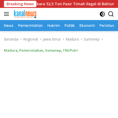
Langsung
 Perkara 52,5 Ton Pasir Timah Ilegal di Belitung
Breaking News
Univ
ke
konten
News
Pemerintahan
Hukrim
Politik
Ekonomi
Peristiwa
Beranda
Regional
Jawa timur
Madura
Sumenep
Madura
,
Pemerintahan
,
Sumenep
,
TNI/Polri