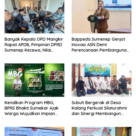
Banyak Kepala OPD Mangkir
Bappeda Sumenep Genjot
Rapat APDB, Pimpinan DPRD
Inovasi ASN Demi
Sumenep Kecewa, Nilai
Perencanaan Pembangunan
Bupati Abaikan Legislatif
Berkualitas
Kenalkan Program MBG,
Subuh Bergerak di Desa
BPRS Bhakti Sumekar Ajak
Kalang Perkuat Silaturahmi
Warga Wujudkan Impian
dan Sinergi Membangun
Lewat Menabung
Desa