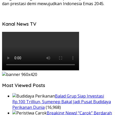
dan prestasi demi mewujudkan Indonesia Emas 2045.
Kanal News TV
Most Viewed Posts
Balad Grup Siap Investasi
Rp.100 Trilliun, Sumenep Bakal Jadi Pusat Budidaya
Perikanan Dunia
(16,968)
Breaking News! “Carok” Berdarah