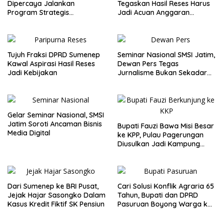
Dipercaya Jalankan
Tegaskan Hasil Reses Harus
Program Strategis
Jadi Acuan Anggaran
Kementerian Pertanian RI
Daerah
Tujuh Fraksi DPRD Sumenep
Seminar Nasional SMSI Jatim,
Kawal Aspirasi Hasil Reses
Dewan Pers Tegas
Jadi Kebijakan
Jurnalisme Bukan Sekadar
Cepat dan Viral
Gelar Seminar Nasional, SMSI
Jatim Soroti Ancaman Bisnis
Bupati Fauzi Bawa Misi Besar
Media Digital
ke KPP, Pulau Pagerungan
Diusulkan Jadi Kampung
Industri Perikanan
Dari Sumenep ke BRI Pusat,
Cari Solusi Konflik Agraria 65
Jejak Hajar Sasongko Dalam
Tahun, Bupati dan DPRD
Kasus Kredit Fiktif SK Pensiun
Pasuruan Boyong Warga ke
Komisi II DPR RI