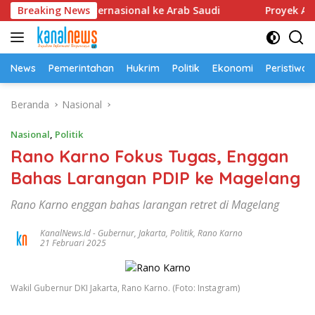
Langsung
KKN Internasional ke Arab Saudi
Breaking News
Proyek Air Minum Be
ke
konten
News
Pemerintahan
Hukrim
Politik
Ekonomi
Peristiwa
Beranda
Nasional
Nasional
,
Politik
Rano Karno Fokus Tugas, Enggan
Bahas Larangan PDIP ke Magelang
Rano Karno enggan bahas larangan retret di Magelang
KanalNews.id
-
Gubernur
,
Jakarta
,
Politik
,
Rano Karno
21 Februari 2025
Wakil Gubernur DKI Jakarta, Rano Karno. (Foto: Instagram)