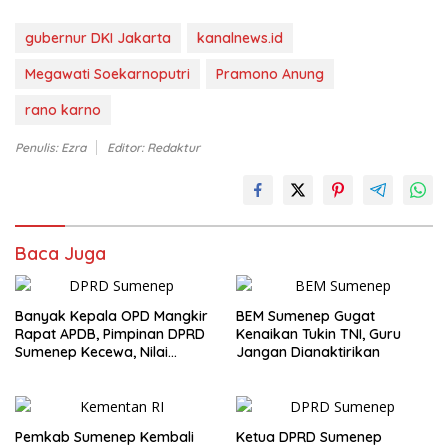
gubernur DKI Jakarta
kanalnews.id
Megawati Soekarnoputri
Pramono Anung
rano karno
Penulis: Ezra
Editor: Redaktur
Baca Juga
Banyak Kepala OPD Mangkir
BEM Sumenep Gugat
Rapat APDB, Pimpinan DPRD
Kenaikan Tukin TNI, Guru
Sumenep Kecewa, Nilai
Jangan Dianaktirikan
Bupati Abaikan Legislatif
Pemkab Sumenep Kembali
Ketua DPRD Sumenep