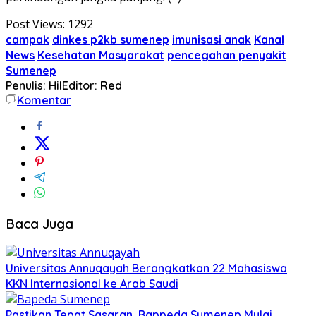
Post Views:
1292
campak
dinkes p2kb sumenep
imunisasi anak
Kanal
News
Kesehatan Masyarakat
pencegahan penyakit
Sumenep
Penulis: Hil
Editor: Red
Komentar
Baca Juga
Universitas Annuqayah Berangkatkan 22 Mahasiswa
KKN Internasional ke Arab Saudi
Pastikan Tepat Sasaran, Bappeda Sumenep Mulai