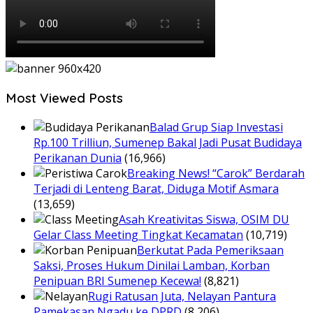
Most Viewed Posts
Balad Grup Siap Investasi
Rp.100 Trilliun, Sumenep Bakal Jadi Pusat Budidaya
Perikanan Dunia
(16,966)
Breaking News! “Carok” Berdarah
Terjadi di Lenteng Barat, Diduga Motif Asmara
(13,659)
Asah Kreativitas Siswa, OSIM DU
Gelar Class Meeting Tingkat Kecamatan
(10,719)
Berkutat Pada Pemeriksaan
Saksi, Proses Hukum Dinilai Lamban, Korban
Penipuan BRI Sumenep Kecewa!
(8,821)
Rugi Ratusan Juta, Nelayan Pantura
Pamekasan Ngadu ke DPRD
(8,206)