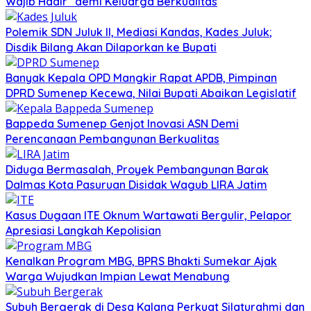
Wajib Hadir” demi Keluarga Berkualitas
Polemik SDN Juluk II, Mediasi Kandas, Kades Juluk;
Disdik Bilang Akan Dilaporkan ke Bupati
Banyak Kepala OPD Mangkir Rapat APDB, Pimpinan
DPRD Sumenep Kecewa, Nilai Bupati Abaikan Legislatif
Bappeda Sumenep Genjot Inovasi ASN Demi
Perencanaan Pembangunan Berkualitas
Diduga Bermasalah, Proyek Pembangunan Barak
Dalmas Kota Pasuruan Disidak Wagub LIRA Jatim
Kasus Dugaan ITE Oknum Wartawati Bergulir, Pelapor
Apresiasi Langkah Kepolisian
Kenalkan Program MBG, BPRS Bhakti Sumekar Ajak
Warga Wujudkan Impian Lewat Menabung
Subuh Bergerak di Desa Kalang Perkuat Silaturahmi dan