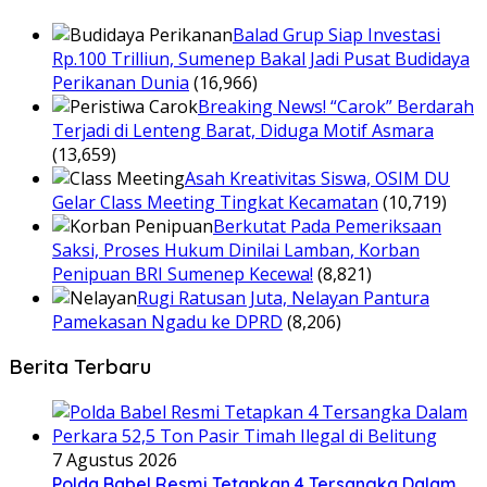
Balad Grup Siap Investasi
Rp.100 Trilliun, Sumenep Bakal Jadi Pusat Budidaya
Perikanan Dunia
(16,966)
Breaking News! “Carok” Berdarah
Terjadi di Lenteng Barat, Diduga Motif Asmara
(13,659)
Asah Kreativitas Siswa, OSIM DU
Gelar Class Meeting Tingkat Kecamatan
(10,719)
Berkutat Pada Pemeriksaan
Saksi, Proses Hukum Dinilai Lamban, Korban
Penipuan BRI Sumenep Kecewa!
(8,821)
Rugi Ratusan Juta, Nelayan Pantura
Pamekasan Ngadu ke DPRD
(8,206)
Berita Terbaru
7 Agustus 2026
Polda Babel Resmi Tetapkan 4 Tersangka Dalam