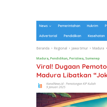
News
Pemerintahan
Hukrim
P
Advertorial
Pendidikan
Kesehatan
Beranda
Regional
Jawa timur
Madura
Madura
,
Pendidikan
,
Peristiwa
,
Sumenep
Viral! Dugaan Pemoto
Madura Libatkan “Jo
KanalNews.id
-
Pemotongan KIP Kuliah
9 Januari 2025