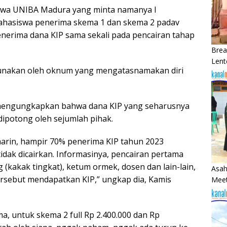
swa UNIBA Madura yang minta namanya l
hasiswa penerima skema 1 dan skema 2 padav
nerima dana KIP sama sekali pada pencairan tahap
Brea
Lent
igunakan oleh oknum yang mengatasnamakan diri
a mengungkapkan bahwa dana KIP yang seharusnya
dipotong oleh sejumlah pihak.
emarin, hampir 70% penerima KIP tahun 2023
idak dicairkan. Informasinya, pencairan pertama
ng (kakak tingkat), ketum ormek, dosen dan lain-lain,
Asah
sebut mendapatkan KIP,” ungkap dia, Kamis
Meet
a, untuk skema 2 full Rp 2.400.000 dan Rp