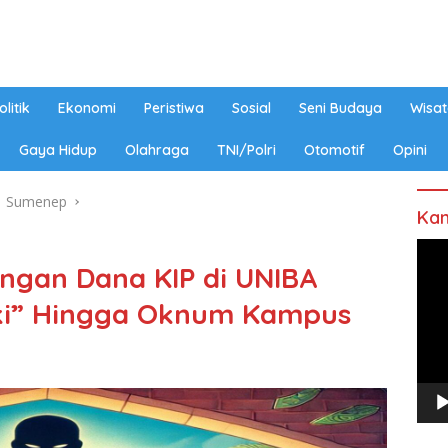
olitik
Ekonomi
Peristiwa
Sosial
Seni Budaya
Wisat
Gaya Hidup
Olahraga
TNI/Polri
Otomotif
Opini
Sumenep
Kan
Pem
ngan Dana KIP di UNIBA
Vide
ki” Hingga Oknum Kampus