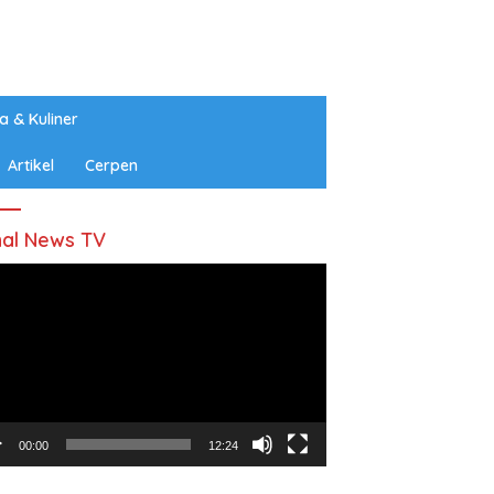
a & Kuliner
Artikel
Cerpen
al News TV
utar
o
00:00
12:24