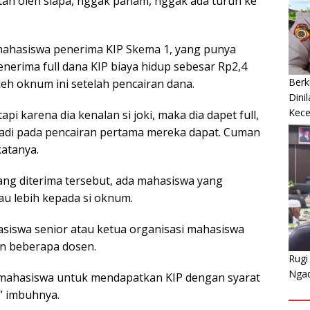
ntah oleh siapa, nggak paham, nggak ada turun ke
mahasiswa penerima KIP Skema 1, yang punya
nerima full dana KIP biaya hidup sebesar Rp2,4
Berk
 oleh oknum ini setelah pencairan dana.
Dini
Kec
tapi karena dia kenalan si joki, maka dia dapet full,
 Jadi pada pencairan pertama mereka dapat. Cuman
katanya.
ang diterima tersebut, ada mahasiswa yang
u lebih kepada si oknum.
hasiswa senior atau ketua organisasi mahasiswa
an beberapa dosen.
Rugi
Nga
mahasiswa untuk mendapatkan KIP dengan syarat
” imbuhnya.