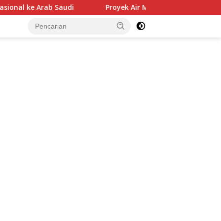
di
Proyek Air Minum Bersih di Manggarai Timur Ambura