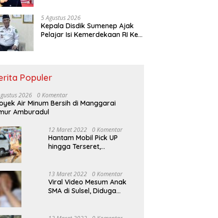
5 Agustus 2026
Kepala Disdik Sumenep Ajak
Pelajar Isi Kemerdekaan RI Ke-
81 dengan Prestasi
erita Populer
Agustus 2026
0 Komentar
oyek Air Minum Bersih di Manggarai
mur Amburadul
12 Maret 2022
0 Komentar
Hantam Mobil Pick UP
hingga Terseret,
Pengendara Motor
Dilarikan ke RSUD
Sumenep
13 Maret 2022
0 Komentar
Viral Video Mesum Anak
SMA di Sulsel, Diduga
Disebarkan Pacarnya
Sendiri