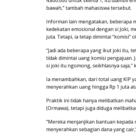
4.800.000 untuk skema 1, itu diambil e
bawah,” tambah mahasiswa tersebut.
Informan lain mengatakan, beberapa 
kedekatan emosional dengan si Joki, me
juta. Tetapi, ia tetap dimintai “komisi”
“Jadi ada beberapa yang ikut joki itu, te
tidak dimintai uang komisi pengajuan.
si joki itu ngomong, seikhlasnya saja,” 
Ia menambahkan, dari total uang KIP y
menyerahkan uang hingga Rp 1 juta ata
Praktik ini tidak hanya melibatkan ma
(Ormawa), tetapi juga diduga melibatk
“Mereka menjanjikan bantuan kepada 
menyerahkan sebagian dana yang cair,