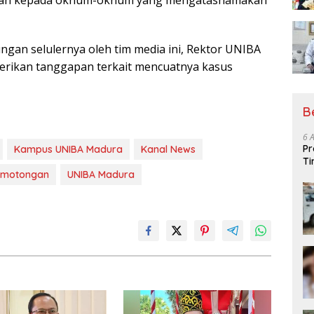
erikan kepada oknum-oknum yang mengatasnamakan
ungan selulernya oleh tim media ini, Rektor UNIBA
rikan tanggapan terkait mencuatnya kasus
B
6 
Pr
Kampus UNIBA Madura
Kanal News
Ti
emotongan
UNIBA Madura