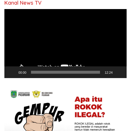
Kanal News TV
Pemutar
Video
00:00
12:24