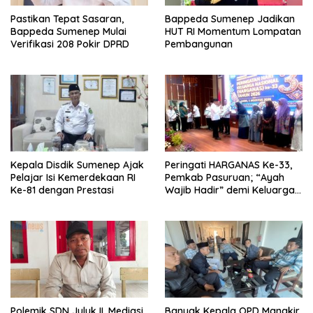
Pastikan Tepat Sasaran,
Bappeda Sumenep Jadikan
Bappeda Sumenep Mulai
HUT RI Momentum Lompatan
Verifikasi 208 Pokir DPRD
Pembangunan
Kepala Disdik Sumenep Ajak
Peringati HARGANAS Ke-33,
Pelajar Isi Kemerdekaan RI
Pemkab Pasuruan; “Ayah
Ke-81 dengan Prestasi
Wajib Hadir” demi Keluarga
Berkualitas
Polemik SDN Juluk II, Mediasi
Banyak Kepala OPD Mangkir