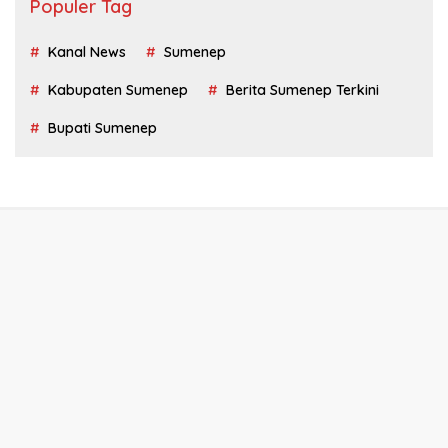
Populer Tag
Kanal News
Sumenep
Kabupaten Sumenep
Berita Sumenep Terkini
Bupati Sumenep
Tentang Kami
Redaksi
Privacy Policy
Disclaimer
Kontak Kami
Kode Etik
Pedoman Media Siber
KanalNews.id @2022-2026 PT. Media Kanal News Nusantara -
All right reserved