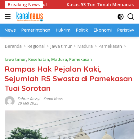
Langsung
ur Amburadul
Breaking News
Kasus 53 Ton Timah Memanas, Polda Babe
ke
konten
News
Pemerintahan
Hukrim
Politik
Ekonomi
Peristiwa
Beranda
Regional
Jawa timur
Madura
Pamekasan
Jawa timur
,
Kesehatan
,
Madura
,
Pamekasan
Rampas Hak Pejalan Kaki,
Sejumlah RS Swasta di Pamekasan
Tuai Sorotan
Fahrur Rossyi
-
Kanal News
20 Mei 2025