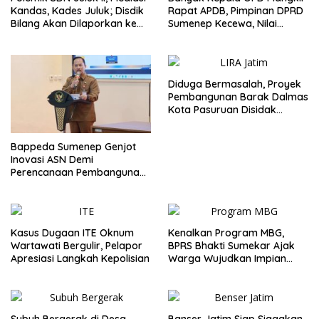
Kandas, Kades Juluk; Disdik
Rapat APDB, Pimpinan DPRD
Bilang Akan Dilaporkan ke
Sumenep Kecewa, Nilai
Bupati
Bupati Abaikan Legislatif
Diduga Bermasalah, Proyek
Pembangunan Barak Dalmas
Kota Pasuruan Disidak
Wagub LIRA Jatim
Bappeda Sumenep Genjot
Inovasi ASN Demi
Perencanaan Pembangunan
Berkualitas
Kasus Dugaan ITE Oknum
Kenalkan Program MBG,
Wartawati Bergulir, Pelapor
BPRS Bhakti Sumekar Ajak
Apresiasi Langkah Kepolisian
Warga Wujudkan Impian
Lewat Menabung