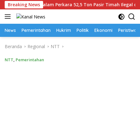
Langsung
rsangka Dalam Perkara 52,5 Ton Pasir Timah Ilegal di Belitung
Breaking News
ke
konten
News
Pemerintahan
Hukrim
Politik
Ekonomi
Peristiwa
Beranda
Regional
NTT
NTT
,
Pemerintahan