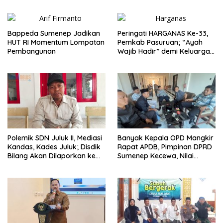
Bappeda Sumenep Jadikan
Peringati HARGANAS Ke-33,
HUT RI Momentum Lompatan
Pemkab Pasuruan; “Ayah
Pembangunan
Wajib Hadir” demi Keluarga
Berkualitas
Polemik SDN Juluk II, Mediasi
Banyak Kepala OPD Mangkir
Kandas, Kades Juluk; Disdik
Rapat APDB, Pimpinan DPRD
Bilang Akan Dilaporkan ke
Sumenep Kecewa, Nilai
Bupati
Bupati Abaikan Legislatif