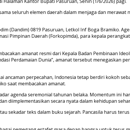
i Halaman Kantor Bupati Pasuruan, Senin (1/6/2026) pagi.
ama seluruh elemen daerah dalam menjaga dan merawat nila
im (Dandim) 0819 Pasuruan, Letkol Inf Boga Bramiko. Agend
asi Pimpinan Daerah (Forkopimda), para kepala perangkat d
bacakan amanat resmi dari Kepala Badan Pembinaan Ideolog
dasi Perdamaian Dunia”, amanat tersebut menegaskan pent
bagai ancaman perpecahan, Indonesia tetap berdiri kokoh
amiko saat membacakan amanat.
kadar agenda seremonial tahunan belaka. Momentum ini har
i, dan diimplementasikan secara nyata dalam kehidupan sehari
l atau sekadar teks dalam buku sejarah. Pancasila harus te
ebagai pemegang estafet masa depan bangsa untuk terus m