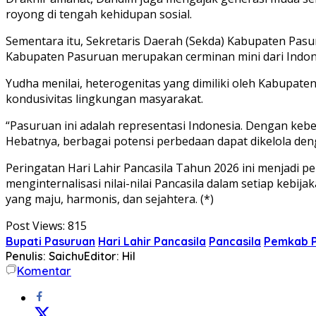
royong di tengah kehidupan sosial.
Sementara itu, Sekretaris Daerah (Sekda) Kabupaten Pas
Kabupaten Pasuruan merupakan cerminan mini dari Indone
Yudha menilai, heterogenitas yang dimiliki oleh Kabupat
kondusivitas lingkungan masyarakat.
“Pasuruan ini adalah representasi Indonesia. Dengan k
Hebatnya, berbagai potensi perbedaan dapat dikelola deng
Peringatan Hari Lahir Pancasila Tahun 2026 ini menjad
menginternalisasi nilai-nilai Pancasila dalam setiap ke
yang maju, harmonis, dan sejahtera. (*)
Post Views:
815
Bupati Pasuruan
Hari Lahir Pancasila
Pancasila
Pemkab 
Penulis: Saichu
Editor: Hil
Komentar