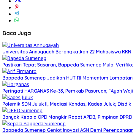
Baca Juga
Universitas Annuqayah Berangkatkan 22 Mahasiswa KKN I
Pastikan Tepat Sasaran, Bappeda Sumenep Mulai Verifika
Bappeda Sumenep Jadikan HUT RI Momentum Lompata
Peringati HARGANAS Ke-33, Pemkab Pasuruan; “Ayah Waji
Polemik SDN Juluk II, Mediasi Kandas, Kades Juluk; Disdik
Banyak Kepala OPD Mangkir Rapat APDB, Pimpinan DPRD S
Bappeda Sumenep Genjot Inovasi ASN Demi Perencanaa