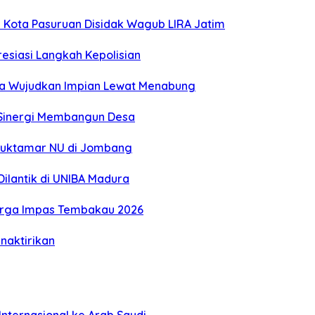
Kota Pasuruan Disidak Wagub LIRA Jatim
esiasi Langkah Kepolisian
ga Wujudkan Impian Lewat Menabung
n Sinergi Membangun Desa
 Muktamar NU di Jombang
ilantik di UNIBA Madura
Harga Impas Tembakau 2026
naktirikan
nternasional ke Arab Saudi