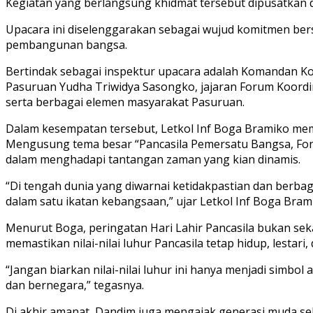
Kegiatan yang berlangsung khidmat tersebut dipusatkan d
Upacara ini diselenggarakan sebagai wujud komitmen bers
pembangunan bangsa.
Bertindak sebagai inspektur upacara adalah Komandan Kod
Pasuruan Yudha Triwidya Sasongko, jajaran Forum Koordin
serta berbagai elemen masyarakat Pasuruan.
Dalam kesempatan tersebut, Letkol Inf Boga Bramiko mem
Mengusung tema besar “Pancasila Pemersatu Bangsa, Fon
dalam menghadapi tantangan zaman yang kian dinamis.
“Di tengah dunia yang diwarnai ketidakpastian dan ber
dalam satu ikatan kebangsaan,” ujar Letkol Inf Boga Br
Menurut Boga, peringatan Hari Lahir Pancasila bukan se
memastikan nilai-nilai luhur Pancasila tetap hidup, lestar
“Jangan biarkan nilai-nilai luhur ini hanya menjadi simbo
dan bernegara,” tegasnya.
Di akhir amanat, Dandim juga mengajak generasi muda s