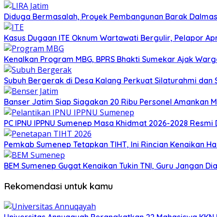
Diduga Bermasalah, Proyek Pembangunan Barak Dalmas 
Kasus Dugaan ITE Oknum Wartawati Bergulir, Pelapor Apr
Kenalkan Program MBG, BPRS Bhakti Sumekar Ajak War
Subuh Bergerak di Desa Kalang Perkuat Silaturahmi da
Banser Jatim Siap Siagakan 20 Ribu Personel Amankan
PC IPNU IPPNU Sumenep Masa Khidmat 2026-2028 Resmi D
Pemkab Sumenep Tetapkan TIHT, Ini Rincian Kenaikan 
BEM Sumenep Gugat Kenaikan Tukin TNI, Guru Jangan Dia
Rekomendasi untuk kamu
Universitas Annuqayah Berangkatkan 22 Mahasiswa KKN I