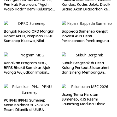
Pemkab Pasuruan; “Ayah
Kandas, Kades Juluk; Disdik
Wajib Hadir” demi Keluarga
Bilang Akan Dilaporkan ke
Berkualitas
Bupati
Banyak Kepala OPD Mangkir
Bappeda Sumenep Genjot
Rapat APDB, Pimpinan DPRD
Inovasi ASN Demi
Sumenep Kecewa, Nilai
Perencanaan Pembangunan
Bupati Abaikan Legislatif
Berkualitas
Kenalkan Program MBG,
Subuh Bergerak di Desa
BPRS Bhakti Sumekar Ajak
Kalang Perkuat Silaturahmi
Warga Wujudkan Impian
dan Sinergi Membangun
Lewat Menabung
Desa
Usung Tema Keraton
Sumenep, KJS Resmi
PC IPNU IPPNU Sumenep
Launching Madura Ethnic
Masa Khidmat 2026-2028
Carnival 2026
Resmi Dilantik di UNIBA
Madura