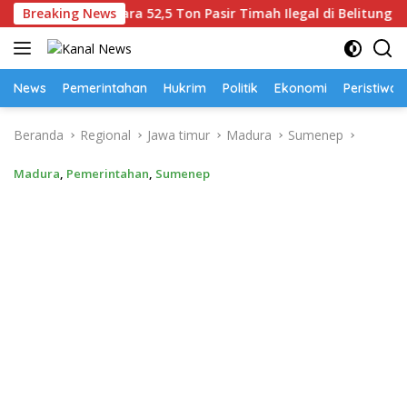
Langsung
alam Perkara 52,5 Ton Pasir Timah Ilegal di Belitung
Breaking News
ke
konten
News
Pemerintahan
Hukrim
Politik
Ekonomi
Peristiwa
Beranda
Regional
Jawa timur
Madura
Sumenep
Madura
,
Pemerintahan
,
Sumenep