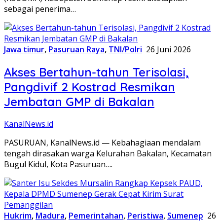
sebagai penerima…
Jawa timur
,
Pasuruan Raya
,
TNI/Polri
26 Juni 2026
Akses Bertahun-tahun Terisolasi,
Pangdivif 2 Kostrad Resmikan
Jembatan GMP di Bakalan
KanalNews.id
PASURUAN, KanalNews.id — Kebahagiaan mendalam
tengah dirasakan warga Kelurahan Bakalan, Kecamatan
Bugul Kidul, Kota Pasuruan….
Hukrim
,
Madura
,
Pemerintahan
,
Peristiwa
,
Sumenep
26