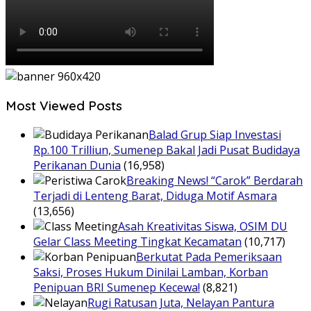
Most Viewed Posts
Balad Grup Siap Investasi
Rp.100 Trilliun, Sumenep Bakal Jadi Pusat Budidaya
Perikanan Dunia
(16,958)
Breaking News! “Carok” Berdarah
Terjadi di Lenteng Barat, Diduga Motif Asmara
(13,656)
Asah Kreativitas Siswa, OSIM DU
Gelar Class Meeting Tingkat Kecamatan
(10,717)
Berkutat Pada Pemeriksaan
Saksi, Proses Hukum Dinilai Lamban, Korban
Penipuan BRI Sumenep Kecewa!
(8,821)
Rugi Ratusan Juta, Nelayan Pantura