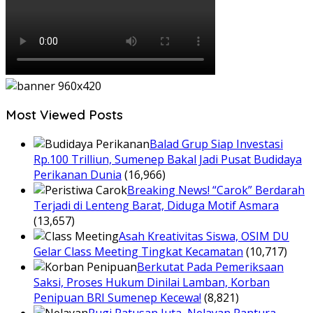
Most Viewed Posts
Balad Grup Siap Investasi
Rp.100 Trilliun, Sumenep Bakal Jadi Pusat Budidaya
Perikanan Dunia
(16,966)
Breaking News! “Carok” Berdarah
Terjadi di Lenteng Barat, Diduga Motif Asmara
(13,657)
Asah Kreativitas Siswa, OSIM DU
Gelar Class Meeting Tingkat Kecamatan
(10,717)
Berkutat Pada Pemeriksaan
Saksi, Proses Hukum Dinilai Lamban, Korban
Penipuan BRI Sumenep Kecewa!
(8,821)