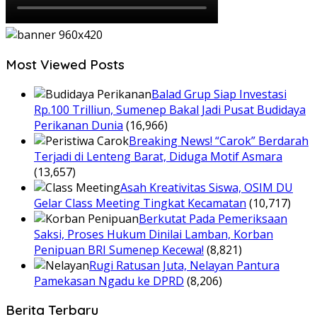
Most Viewed Posts
Balad Grup Siap Investasi
Rp.100 Trilliun, Sumenep Bakal Jadi Pusat Budidaya
Perikanan Dunia
(16,966)
Breaking News! “Carok” Berdarah
Terjadi di Lenteng Barat, Diduga Motif Asmara
(13,657)
Asah Kreativitas Siswa, OSIM DU
Gelar Class Meeting Tingkat Kecamatan
(10,717)
Berkutat Pada Pemeriksaan
Saksi, Proses Hukum Dinilai Lamban, Korban
Penipuan BRI Sumenep Kecewa!
(8,821)
Rugi Ratusan Juta, Nelayan Pantura
Pamekasan Ngadu ke DPRD
(8,206)
Berita Terbaru