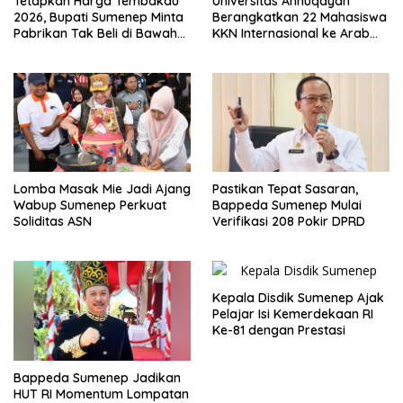
Tetapkan Harga Tembakau
Universitas Annuqayah
2026, Bupati Sumenep Minta
Berangkatkan 22 Mahasiswa
Pabrikan Tak Beli di Bawah
KKN Internasional ke Arab
TIHT
Saudi
Lomba Masak Mie Jadi Ajang
Pastikan Tepat Sasaran,
Wabup Sumenep Perkuat
Bappeda Sumenep Mulai
Soliditas ASN
Verifikasi 208 Pokir DPRD
Kepala Disdik Sumenep Ajak
Pelajar Isi Kemerdekaan RI
Ke-81 dengan Prestasi
Bappeda Sumenep Jadikan
HUT RI Momentum Lompatan