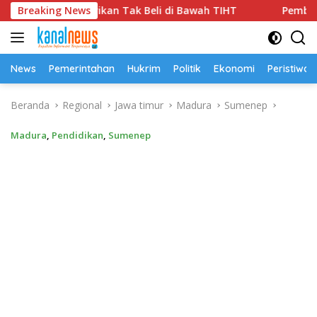
Langsung
kan Tak Beli di Bawah TIHT
Breaking News
Pembangunan Jembatan Ga
ke
konten
News
Pemerintahan
Hukrim
Politik
Ekonomi
Peristiwa
Beranda
Regional
Jawa timur
Madura
Sumenep
Madura
,
Pendidikan
,
Sumenep