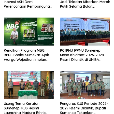
Inovasi ASN Demi
Jadi Teladan Kibarkan Merah
Perencanaan Pembangunan
Putih Selama Bulan
Berkualitas
Kemerdekaan
Kenalkan Program MBG,
PC IPNU IPPNU Sumenep
BPRS Bhakti Sumekar Ajak
Masa Khidmat 2026-2028
Warga Wujudkan Impian
Resmi Dilantik di UNIBA
Lewat Menabung
Madura
Usung Tema Keraton
Pengurus KJS Periode 2026-
Sumenep, KJS Resmi
2029 Resmi Dilantik, Bupati
Launching Madura Ethnic
Sumenep Tekankan