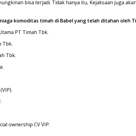
ungkinan bisa terjadi. Tidak hanya itu, Kejaksaan juga aka
niaga komoditas timah di Babel yang telah ditahan oleh Ti
 Utama PT Timah Tbk.
h Tbk.
ah Tbk.
a.
(VIP).
.
cial ownership CV VIP.