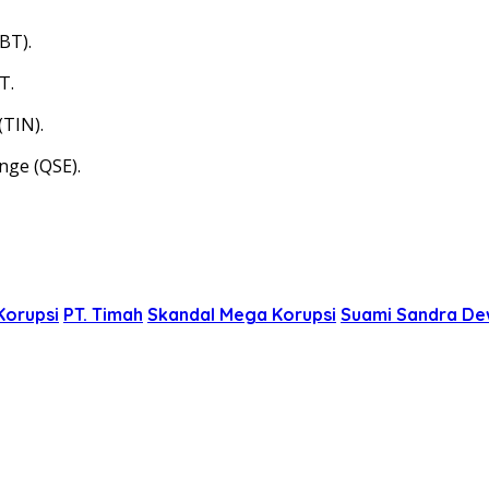
BT).
T.
(TIN).
nge (QSE).
Korupsi
PT. Timah
Skandal Mega Korupsi
Suami Sandra De