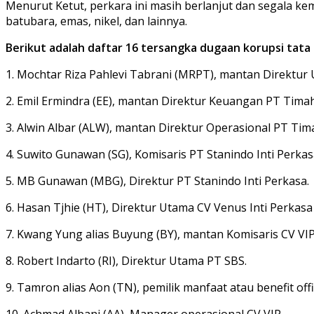
Menurut Ketut, perkara ini masih berlanjut dan segala kem
batubara, emas, nikel, dan lainnya.
Berikut adalah daftar 16 tersangka dugaan korupsi tata 
1. Mochtar Riza Pahlevi Tabrani (MRPT), mantan Direktur
2. Emil Ermindra (EE), mantan Direktur Keuangan PT Tima
3. Alwin Albar (ALW), mantan Direktur Operasional PT Tim
4. Suwito Gunawan (SG), Komisaris PT Stanindo Inti Perkas
5. MB Gunawan (MBG), Direktur PT Stanindo Inti Perkasa.
6. Hasan Tjhie (HT), Direktur Utama CV Venus Inti Perkasa 
7. Kwang Yung alias Buyung (BY), mantan Komisaris CV VIP
8. Robert Indarto (RI), Direktur Utama PT SBS.
9. Tamron alias Aon (TN), pemilik manfaat atau benefit offi
10. Achmad Albani (AA), Manager operasional CV VIP.