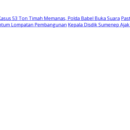
Kasus 53 Ton Timah Memanas, Polda Babel Buka Suara
Pas
entum Lompatan Pembangunan
Kepala Disdik Sumenep Ajak 