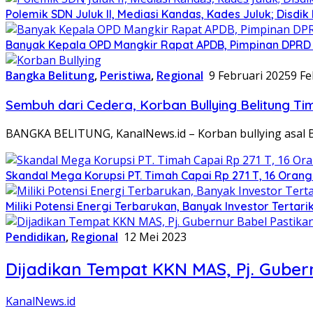
Polemik SDN Juluk II, Mediasi Kandas, Kades Juluk; Disdik
Banyak Kepala OPD Mangkir Rapat APDB, Pimpinan DPRD S
Bangka Belitung
,
Peristiwa
,
Regional
9 Februari 2025
9 Fe
Sembuh dari Cedera, Korban Bullying Belitung Tim
BANGKA BELITUNG, KanalNews.id – Korban bullying asal Be
Skandal Mega Korupsi PT. Timah Capai Rp 271 T, 16 Oran
Miliki Potensi Energi Terbarukan, Banyak Investor Tertari
Pendidikan
,
Regional
12 Mei 2023
Dijadikan Tempat KKN MAS, Pj. Guber
KanalNews.id