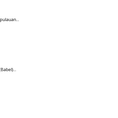
epulauan…
(Babel)…