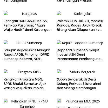
Pembangunan
Ke-81 dengan Prestasi
Peringati HARGANAS Ke-33,
Polemik SDN Juluk II, Mediasi
Pemkab Pasuruan; “Ayah
Kandas, Kades Juluk; Disdik
Wajib Hadir” demi Keluarga
Bilang Akan Dilaporkan ke
Berkualitas
Bupati
Banyak Kepala OPD Mangkir
Bappeda Sumenep Genjot
Rapat APDB, Pimpinan DPRD
Inovasi ASN Demi
Sumenep Kecewa, Nilai
Perencanaan Pembangunan
Bupati Abaikan Legislatif
Berkualitas
Kenalkan Program MBG,
Subuh Bergerak di Desa
BPRS Bhakti Sumekar Ajak
Kalang Perkuat Silaturahmi
Warga Wujudkan Impian
dan Sinergi Membangun
Lewat Menabung
Desa