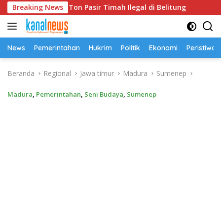
Langsung
erkara 52,5 Ton Pasir Timah Ilegal di Belitung
Breaking News
Univer
ke
konten
News
Pemerintahan
Hukrim
Politik
Ekonomi
Peristiwa
Beranda
Regional
Jawa timur
Madura
Sumenep
Madura
,
Pemerintahan
,
Seni Budaya
,
Sumenep