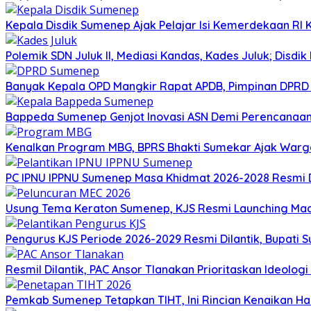
Kepala Disdik Sumenep Ajak Pelajar Isi Kemerdekaan RI 
Polemik SDN Juluk II, Mediasi Kandas, Kades Juluk; Disdik
Banyak Kepala OPD Mangkir Rapat APDB, Pimpinan DPRD S
Bappeda Sumenep Genjot Inovasi ASN Demi Perencanaa
Kenalkan Program MBG, BPRS Bhakti Sumekar Ajak War
PC IPNU IPPNU Sumenep Masa Khidmat 2026-2028 Resmi D
Usung Tema Keraton Sumenep, KJS Resmi Launching Madu
Pengurus KJS Periode 2026-2029 Resmi Dilantik, Bupati 
Resmil Dilantik, PAC Ansor Tlanakan Prioritaskan Ideolo
Pemkab Sumenep Tetapkan TIHT, Ini Rincian Kenaikan 