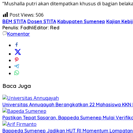
“Mushalla putri akan ditempatkan khusus di bagian belak
Post Views:
506
BEM STITA
Dosen STITA
Kabupaten Sumenep
Kajian Keb
Penulis: Fadhli
Editor: Red
Komentar
Baca Juga
Universitas Annuqayah Berangkatkan 22 Mahasiswa KKN I
Pastikan Tepat Sasaran, Bappeda Sumenep Mulai Verifika
Bappeda Sumenep Jadikan HUT RI Momentum Lompata