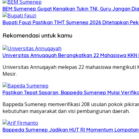
BEM Sumenep Gugat Kenaikan Tukin TNI, Guru Jangan Dia
Bupati Fauzi Pastikan TIHT Sumenep 2026 Ditetapkan Peka
Rekomendasi untuk kamu
Universitas Annuqayah Berangkatkan 22 Mahasiswa KKN I
Universitas Annuqayah melepas 22 mahasiswa mengikuti K
Mesir.
Pastikan Tepat Sasaran, Bappeda Sumenep Mulai Verifika
Bappeda Sumenep memverifikasi 208 usulan pokok pikir
kebutuhan masyarakat dan visi pembangunan daerah.
Bappeda Sumenep Jadikan HUT RI Momentum Lompata