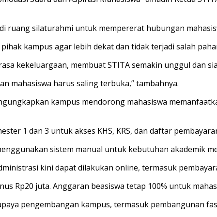
njadi ruang silaturahmi untuk mempererat hubungan maha
pihak kampus agar lebih dekat dan tidak terjadi salah paha
 rasa kekeluargaan, membuat STITA semakin unggul dan s
n mahasiswa harus saling terbuka,” tambahnya.
mengungkapkan kampus mendorong mahasiswa memanfaatkan 
ster 1 dan 3 untuk akses KHS, KRS, dan daftar pembayaran,
menggunakan sistem manual untuk kebutuhan akademik me
administrasi kini dapat dilakukan online, termasuk pembay
s Rp20 juta. Anggaran beasiswa tetap 100% untuk mahasisw
si upaya pengembangan kampus, termasuk pembangunan fasil