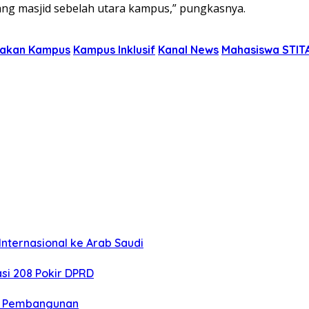
ang masjid sebelah utara kampus,” pungkasnya.
ijakan Kampus
Kampus Inklusif
Kanal News
Mahasiswa STIT
nternasional ke Arab Saudi
si 208 Pokir DPRD
n Pembangunan