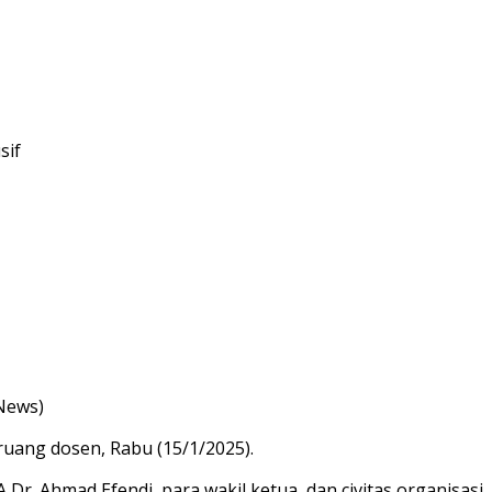
sif
News)
uang dosen, Rabu (15/1/2025).
. Ahmad Efendi, para wakil ketua, dan civitas organisasi