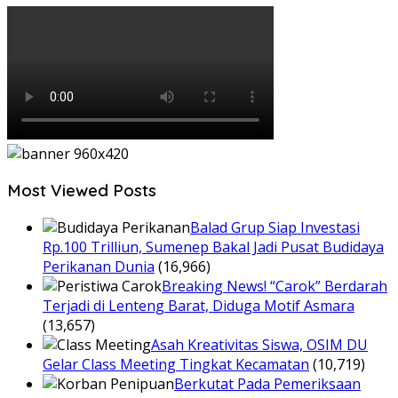
Most Viewed Posts
Balad Grup Siap Investasi
Rp.100 Trilliun, Sumenep Bakal Jadi Pusat Budidaya
Perikanan Dunia
(16,966)
Breaking News! “Carok” Berdarah
Terjadi di Lenteng Barat, Diduga Motif Asmara
(13,657)
Asah Kreativitas Siswa, OSIM DU
Gelar Class Meeting Tingkat Kecamatan
(10,719)
Berkutat Pada Pemeriksaan