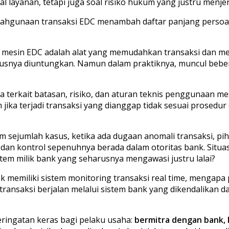
layanan, tetapi juga soal risiko hukum yang justru menjer
ahgunaan transaksi EDC menambah daftar panjang persoala
esin EDC adalah alat yang memudahkan transaksi dan men
rusnya diuntungkan. Namun dalam praktiknya, muncul beb
a terkait batasan, risiko, dan aturan teknis penggunaan m
a terjadi transaksi yang dianggap tidak sesuai prosedur o
am sejumlah kasus, ketika ada dugaan anomali transaksi, pi
dan kontrol sepenuhnya berada dalam otoritas bank. Situas
stem milik bank yang seharusnya mengawasi justru lalai?
ank memiliki sistem monitoring transaksi real time, mengapa
nsaksi berjalan melalui sistem bank yang dikendalikan dari
ringatan keras bagi pelaku usaha:
bermitra dengan bank,