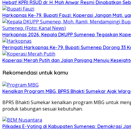
Hebat! KPRI RSUD dr. H. Moh Anwar Resmi Dinobatkan Se
Harkopnas Ke-79, Bupati Fauzi: Koperasi Jangan Mati, y
Harkopnas 2026, Kepala DKUPP Sumenep Tegaskan Koper
Peringati Harkopnas Ke-79, Bupati Sumenep Dorong 33 K
Koperasi Merah Putih dan Jalan Panjang Menuju Kesejah
Rekomendasi untuk kamu
Kenalkan Program MBG, BPRS Bhakti Sumekar Ajak War
BPRS Bhakti Sumekar kenalkan program MBG untuk mengaj
produk tabungan sesuai kebutuhan.
Pilkades E-Voting di Kabupaten Sumenep: Demokrasi Jan