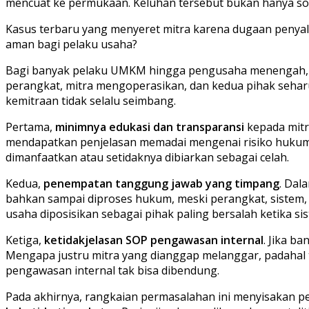
mencuat ke permukaan. Keluhan tersebut bukan hanya soal 
Kasus terbaru yang menyeret mitra karena dugaan penyal
aman bagi pelaku usaha?
Bagi banyak pelaku UMKM hingga pengusaha menengah, m
perangkat, mitra mengoperasikan, dan kedua pihak seha
kemitraan tidak selalu seimbang.
Pertama,
minimnya edukasi dan transparansi
kepada mitr
mendapatkan penjelasan memadai mengenai risiko hukum jik
dimanfaatkan atau setidaknya dibiarkan sebagai celah.
Kedua,
penempatan tanggung jawab yang timpang
. Dal
bahkan sampai diproses hukum, meski perangkat, sistem, 
usaha diposisikan sebagai pihak paling bersalah ketika si
Ketiga,
ketidakjelasan SOP pengawasan internal
. Jika b
Mengapa justru mitra yang dianggap melanggar, padahal tra
pengawasan internal tak bisa dibendung.
Pada akhirnya, rangkaian permasalahan ini menyisakan pe