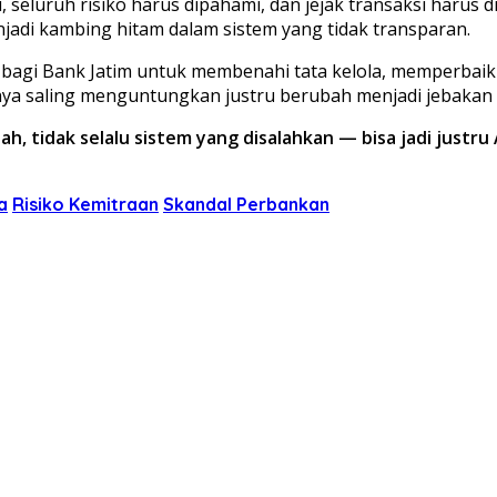
ti, seluruh risiko harus dipahami, dan jejak transaksi harus
njadi kambing hitam dalam sistem yang tidak transparan.
agi Bank Jatim untuk membenahi tata kelola, memperbaik
snya saling menguntungkan justru berubah menjadi jebaka
h, tidak selalu sistem yang disalahkan — bisa jadi justru
a
Risiko Kemitraan
Skandal Perbankan