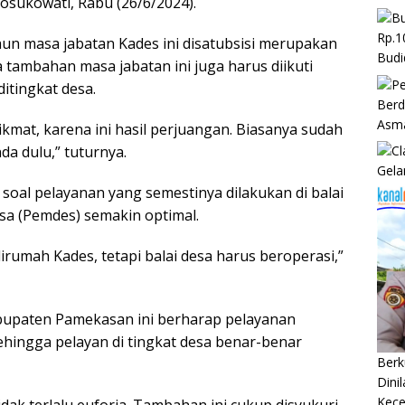
sukowati, Rabu (26/6/2024).
Rp.1
n masa jabatan Kades ini disatubsisi merupakan
Budi
a tambahan masa jabatan ini juga harus diikuti
itingkat desa.
Berd
Asm
ikmat, karena ini hasil perjuangan. Biasanya sudah
da dulu,” tuturnya.
Gela
oal pelayanan yang semestinya dilakukan di balai
sa (Pemdes) semakin optimal.
rumah Kades, tetapi balai desa harus beroperasi,”
abupaten Pamekasan ini berharap pelayanan
 Sehingga pelayan di tingkat desa benar-benar
Berk
Dini
Kec