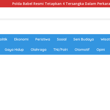
da Babel Resmi Tetapkan 4 Tersangka Dalam Perkara 52,5 Ton Pa
olitik
Ekonomi
Peristiwa
Sosial
Seni Budaya
Wisat
Gaya Hidup
Olahraga
TNI/Polri
Otomotif
Opini