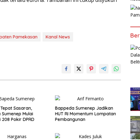
dak terlalu euforia. Tambahan ini cukup disyukuri
Pam
Ber
paten Pamekasan
Kanal News
 Tepat Sasaran,
Bappeda Sumenep Jadikan
 Sumenep Mulai
HUT RI Momentum Lompatan
si 208 Pokir DPRD
Pembangunan