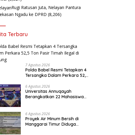
Rugi Ratusan Juta, Nelayan Pantura
ekasan Ngadu ke DPRD
(8,206)
ita Terbaru
7 Agustus 2026
Polda Babel Resmi Tetapkan 4
Tersangka Dalam Perkara 52,5
Ton Pasir Timah Ilegal di
Belitung
6 Agustus 2026
Universitas Annuqayah
Berangkatkan 22 Mahasiswa
KKN Internasional ke Arab
Saudi
6 Agustus 2026
Proyek Air Minum Bersih di
Manggarai Timur Diduga
Amburadul