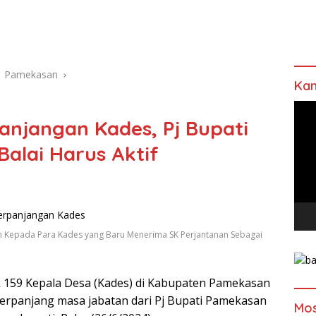
Pamekasan
Kan
Pem
anjangan Kades, Pj Bupati
Vide
alai Harus Aktif
n Kepada Para Kades yang Baru Menerima SK Perjantanan Sebagai
 159 Kepala Desa (Kades) di Kabupaten Pamekasan
perpanjang masa jabatan dari Pj Bupati Pamekasan
Mos