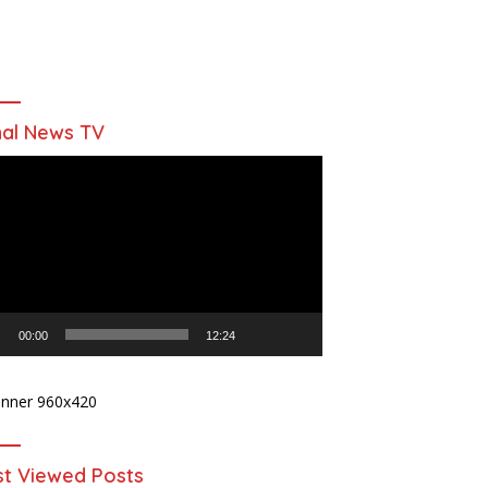
al News TV
utar
o
00:00
12:24
t Viewed Posts