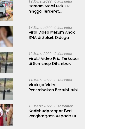
12 Maret 2022
0 Komentar
Hantam Mobil Pick UP
hingga Terseret,
Pengendara Motor
Dilarikan ke RSUD
Sumenep
13 Maret 2022
0 Komentar
Viral Video Mesum Anak
SMA di Sulsel, Diduga
Disebarkan Pacarnya
Sendiri
13 Maret 2022
0 Komentar
Viral..! Video Pria Terkapar
di Sumenep Ditembak
Bertubi-tubi Hingga Tewas
14 Maret 2022
0 Komentar
Viralnya Video
Penembakan Bertubi-tubi
Pria Terkapar di Sumenep,
Polisi Langgar SOP?
15 Maret 2022
0 Komentar
Kadisbudporapar Beri
Penghargaan Kepada Dua
Atlet Berprestasi