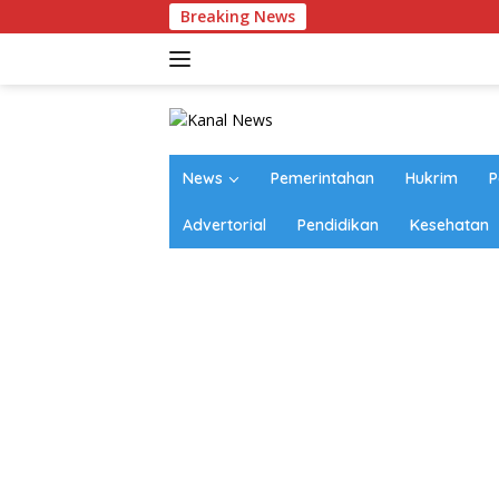
Langsung
Breaking News
Pol
ke
konten
News
Pemerintahan
Hukrim
P
Advertorial
Pendidikan
Kesehatan