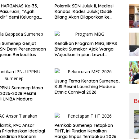
i HARGANAS Ke-33,
Polemik SDN Juluk II, Mediasi
Pasuruan; “Ayah
Kandas, Kades Juluk; Disdik
dir” demi Keluarga
Bilang Akan Dilaporkan ke
tas
Bupati
 Sumenep Genjot
Kenalkan Program MBG, BPRS
ASN Demi Perencanaan
Bhakti Sumekar Ajak Warga
unan Berkualitas
Wujudkan Impian Lewat
Menabung
Usung Tema Keraton Sumenep,
KJS Resmi Launching Madura
 IPPNU Sumenep Masa
Ethnic Carnival 2026
 2026-2028 Resmi
 di UNIBA Madura
B
lantik, PAC Ansor
Pemkab Sumenep Tetapkan
 Prioritaskan Ideologi
TIHT, Ini Rincian Kenaikan
andirian Ekonomi
Harga Impas Tembakau 2026