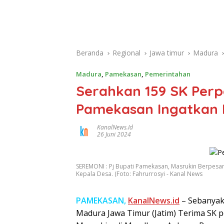
Beranda
Regional
Jawa timur
Madura
Madura
,
Pamekasan
,
Pemerintahan
Serahkan 159 SK Perp
Pamekasan Ingatkan B
KanalNews.id
26 Juni 2024
SEREMONI : Pj Bupati Pamekasan, Masrukin Berpesa
Kepala Desa. (Foto: Fahrurrosyi - Kanal News
PAMEKASAN,
KanalNews.id
– Sebanyak
Madura Jawa Timur (Jatim) Terima SK 