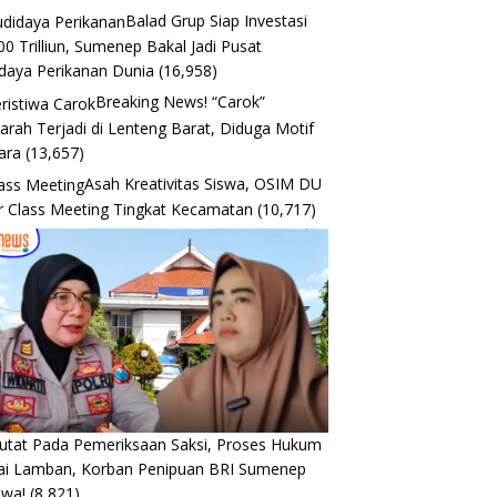
Balad Grup Siap Investasi
00 Trilliun, Sumenep Bakal Jadi Pusat
daya Perikanan Dunia
(16,958)
Breaking News! “Carok”
arah Terjadi di Lenteng Barat, Diduga Motif
ara
(13,657)
Asah Kreativitas Siswa, OSIM DU
r Class Meeting Tingkat Kecamatan
(10,717)
utat Pada Pemeriksaan Saksi, Proses Hukum
lai Lamban, Korban Penipuan BRI Sumenep
ewa!
(8,821)