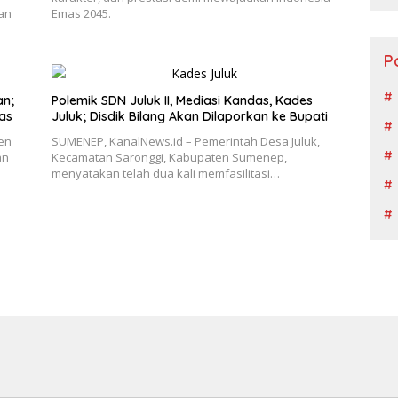
an
Emas 2045.
P
an;
Polemik SDN Juluk II, Mediasi Kandas, Kades
as
Juluk; Disdik Bilang Akan Dilaporkan ke Bupati
en
SUMENEP, KanalNews.id – Pemerintah Desa Juluk,
an
Kecamatan Saronggi, Kabupaten Sumenep,
menyatakan telah dua kali memfasilitasi…