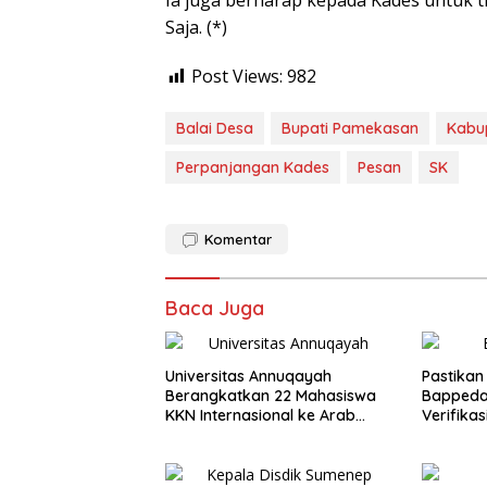
Ia juga berharap kepada Kades untuk ti
Saja. (*)
Post Views:
982
Balai Desa
Bupati Pamekasan
Kabu
Perpanjangan Kades
Pesan
SK
Komentar
Baca Juga
Universitas Annuqayah
Pastikan
Berangkatkan 22 Mahasiswa
Bappeda
KKN Internasional ke Arab
Verifika
Saudi