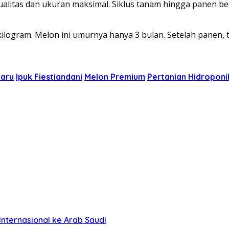
litas dan ukuran maksimal. Siklus tanam hingga panen ber
 kilogram. Melon ini umurnya hanya 3 bulan. Setelah panen
baru
Ipuk Fiestiandani
Melon Premium
Pertanian Hidroponi
nternasional ke Arab Saudi