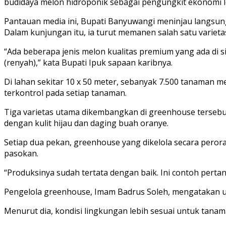
budidaya melon hidroponik sebagai pengungkit ekonomi l
Pantauan media ini, Bupati Banyuwangi meninjau langsung
Dalam kunjungan itu, ia turut memanen salah satu varieta
“Ada beberapa jenis melon kualitas premium yang ada di sin
(renyah),” kata Bupati Ipuk sapaan karibnya.
Di lahan sekitar 10 x 50 meter, sebanyak 7.500 tanaman m
terkontrol pada setiap tanaman.
Tiga varietas utama dikembangkan di greenhouse tersebut,
dengan kulit hijau dan daging buah oranye.
Setiap dua pekan, greenhouse yang dikelola secara per
pasokan.
“Produksinya sudah tertata dengan baik. Ini contoh perta
Pengelola greenhouse, Imam Badrus Soleh, mengatakan usa
Menurut dia, kondisi lingkungan lebih sesuai untuk tana