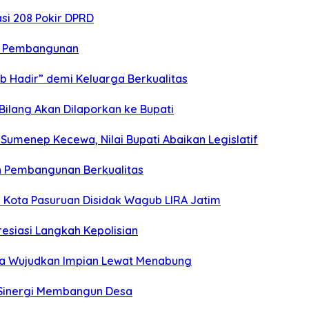
si 208 Pokir DPRD
n Pembangunan
b Hadir” demi Keluarga Berkualitas
 Bilang Akan Dilaporkan ke Bupati
umenep Kecewa, Nilai Bupati Abaikan Legislatif
n Pembangunan Berkualitas
Kota Pasuruan Disidak Wagub LIRA Jatim
esiasi Langkah Kepolisian
ga Wujudkan Impian Lewat Menabung
n Sinergi Membangun Desa