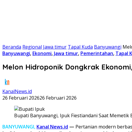
Beranda
Regional
Jawa timur
Tapal Kuda
Banyuwangi
Mel
Banyuwangi
,
Ekonomi
,
Jawa timur
,
Pemerintahan
,
Tapal 
Melon Hidroponik Dongkrak Ekonomi,
KanalNews.id
26 Februari 2026
26 Februari 2026
Bupati Banyuwangi, Ipuk Fiestiandani Saat Memetik B
BANYUWANGI,
Kanal News.id
—
Pertanian modern berbas