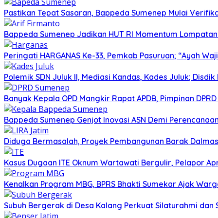
Pastikan Tepat Sasaran, Bappeda Sumenep Mulai Verifika
Bappeda Sumenep Jadikan HUT RI Momentum Lompata
Peringati HARGANAS Ke-33, Pemkab Pasuruan; “Ayah Waji
Polemik SDN Juluk II, Mediasi Kandas, Kades Juluk; Disdik
Banyak Kepala OPD Mangkir Rapat APDB, Pimpinan DPRD S
Bappeda Sumenep Genjot Inovasi ASN Demi Perencanaa
Diduga Bermasalah, Proyek Pembangunan Barak Dalmas 
Kasus Dugaan ITE Oknum Wartawati Bergulir, Pelapor Apr
Kenalkan Program MBG, BPRS Bhakti Sumekar Ajak War
Subuh Bergerak di Desa Kalang Perkuat Silaturahmi da