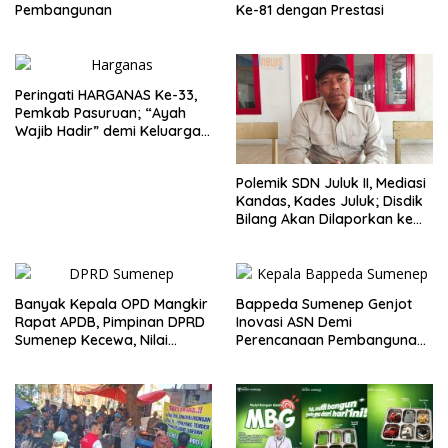
Pembangunan
Ke-81 dengan Prestasi
Peringati HARGANAS Ke-33,
Pemkab Pasuruan; “Ayah
Wajib Hadir” demi Keluarga
Berkualitas
Polemik SDN Juluk II, Mediasi
Kandas, Kades Juluk; Disdik
Bilang Akan Dilaporkan ke
Bupati
Banyak Kepala OPD Mangkir
Bappeda Sumenep Genjot
Rapat APDB, Pimpinan DPRD
Inovasi ASN Demi
Sumenep Kecewa, Nilai
Perencanaan Pembangunan
Bupati Abaikan Legislatif
Berkualitas