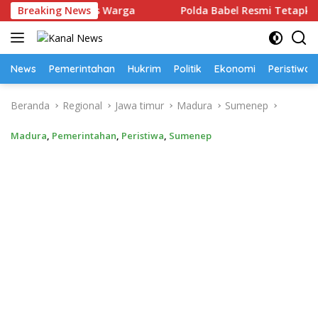
Langsung
h Akses Warga
Breaking News
Polda Babel Resmi Tetapkan 4 Tersangka
ke
konten
News
Pemerintahan
Hukrim
Politik
Ekonomi
Peristiwa
Beranda
Regional
Jawa timur
Madura
Sumenep
Madura
,
Pemerintahan
,
Peristiwa
,
Sumenep