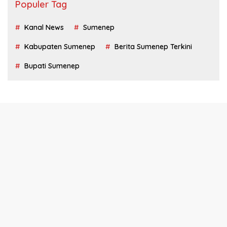
Populer Tag
Kanal News
Sumenep
Kabupaten Sumenep
Berita Sumenep Terkini
Bupati Sumenep
Tentang Kami
Redaksi
Privacy Policy
Disclaimer
Kontak Kami
Kode Etik
Pedoman Media Siber
KanalNews.id @2022-2026 PT. Media Kanal News Nusantara -
All right reserved