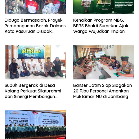
Diduga Bermasalah, Proyek
Kenalkan Program MBG,
Pembangunan Barak Dalmas
BPRS Bhakti Sumekar Ajak
Kota Pasuruan Disidak
Warga Wujudkan Impian
Wagub LIRA Jatim
Lewat Menabung
Subuh Bergerak di Desa
Banser Jatim Siap Siagakan
Kalang Perkuat Silaturahmi
20 Ribu Personel Amankan
dan Sinergi Membangun
Muktamar NU di Jombang
Desa