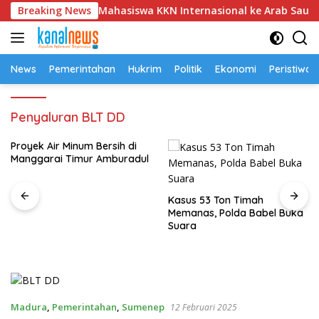
Langsung
erangkatkan 22 Mahasiswa KKN Internasional ke Arab Saudi
Breaking News
ke
konten
News
Pemerintahan
Hukrim
Politik
Ekonomi
Peristiwa
Penyaluran BLT DD
Proyek Air Minum Bersih di
Manggarai Timur Amburadul
Kasus 53 Ton Timah
Memanas, Polda Babel Buka
Suara
Madura
,
Pemerintahan
,
Sumenep
12 Februari 2025