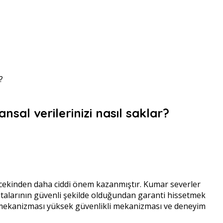
?
al verilerinizi nasıl saklar?
ncekinden daha ciddi önem kazanmıştır. Kumar severler
 datalarının güvenli şekilde olduğundan garanti hissetmek
 mekanizması yüksek güvenlikli mekanizması ve deneyim