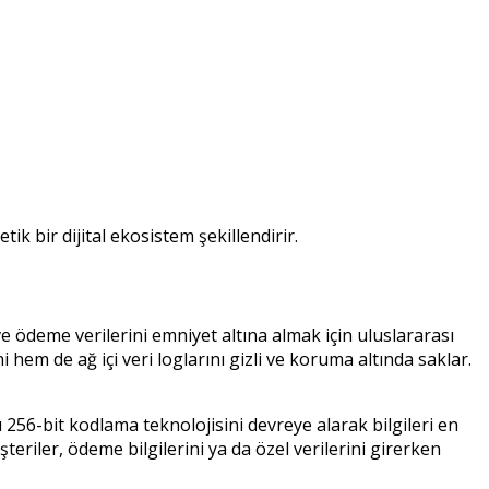
ik bir dijital ekosistem şekillendirir.
e ödeme verilerini emniyet altına almak için uluslararası
hem de ağ içi veri loglarını gizli ve koruma altında saklar.
256-bit kodlama teknolojisini devreye alarak bilgileri en
riler, ödeme bilgilerini ya da özel verilerini girerken