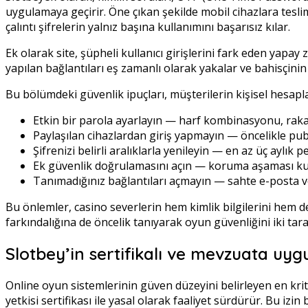
uygulamaya geçirir. Öne çıkan şekilde mobil cihazlara teslim 
çalıntı şifrelerin yalnız başına kullanımını başarısız kılar.
Ek olarak site, şüpheli kullanıcı girişlerini fark eden yapa
yapılan bağlantıları eş zamanlı olarak yakalar ve bahisçinin 
Bu bölümdeki güvenlik ipuçları, müşterilerin kişisel hesap
Etkin bir parola ayarlayın — harf kombinasyonu, raka
Paylaşılan cihazlardan giriş yapmayın — öncelikle pub
Şifrenizi belirli aralıklarla yenileyin — en az üç aylık 
Ek güvenlik doğrulamasını açın — koruma aşaması kul
Tanımadığınız bağlantıları açmayın — sahte e-posta ve
Bu önlemler, casino severlerin hem kimlik bilgilerini hem de 
farkındalığına de öncelik tanıyarak oyun güvenliğini iki taraf
Slotbey’in sertifikalı ve mevzuata uyg
Online oyun sistemlerinin güven düzeyini belirleyen en kri
yetkisi sertifikası ile yasal olarak faaliyet sürdürür. Bu izin