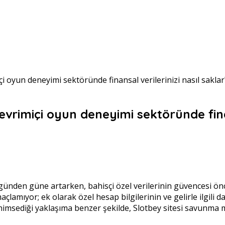
i oyun deneyimi sektöründe finansal verilerinizi nasıl saklar
rimiçi oyun deneyimi sektöründe finans
günden güne artarken, bahisçi özel verilerinin güvencesi ö
çlamıyor; ek olarak özel hesap bilgilerinin ve gelirle ilgili
imsediği yaklaşıma benzer şekilde, Slotbey sitesi savunma