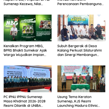
Sumenep Kecewa, Nilai
Perencanaan Pembangunan
Bupati Abaikan Legislatif
Berkualitas
Kenalkan Program MBG,
Subuh Bergerak di Desa
BPRS Bhakti Sumekar Ajak
Kalang Perkuat Silaturahmi
Warga Wujudkan Impian
dan Sinergi Membangun
Lewat Menabung
Desa
PC IPNU IPPNU Sumenep
Usung Tema Keraton
Masa Khidmat 2026-2028
Sumenep, KJS Resmi
Resmi Dilantik di UNIBA
Launching Madura Ethnic