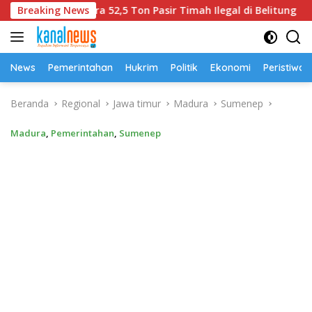
Langsung
a 52,5 Ton Pasir Timah Ilegal di Belitung
Breaking News
Universitas
ke
konten
News
Pemerintahan
Hukrim
Politik
Ekonomi
Peristiwa
Beranda
Regional
Jawa timur
Madura
Sumenep
Madura
,
Pemerintahan
,
Sumenep