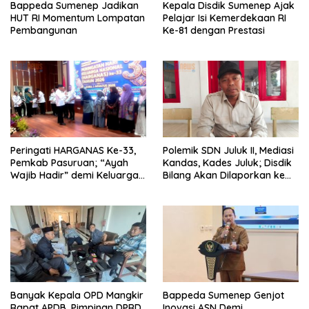
Bappeda Sumenep Jadikan
Kepala Disdik Sumenep Ajak
HUT RI Momentum Lompatan
Pelajar Isi Kemerdekaan RI
Pembangunan
Ke-81 dengan Prestasi
Peringati HARGANAS Ke-33,
Polemik SDN Juluk II, Mediasi
Pemkab Pasuruan; “Ayah
Kandas, Kades Juluk; Disdik
Wajib Hadir” demi Keluarga
Bilang Akan Dilaporkan ke
Berkualitas
Bupati
Banyak Kepala OPD Mangkir
Bappeda Sumenep Genjot
Rapat APDB, Pimpinan DPRD
Inovasi ASN Demi