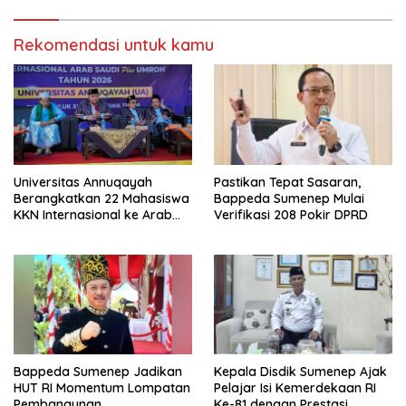
Rekomendasi untuk kamu
Universitas Annuqayah
Pastikan Tepat Sasaran,
Berangkatkan 22 Mahasiswa
Bappeda Sumenep Mulai
KKN Internasional ke Arab
Verifikasi 208 Pokir DPRD
Saudi
Bappeda Sumenep Jadikan
Kepala Disdik Sumenep Ajak
HUT RI Momentum Lompatan
Pelajar Isi Kemerdekaan RI
Pembangunan
Ke-81 dengan Prestasi