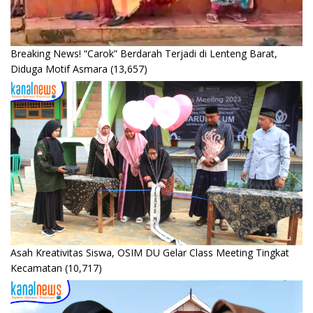
Breaking News! “Carok” Berdarah Terjadi di Lenteng Barat,
Diduga Motif Asmara
(13,657)
Asah Kreativitas Siswa, OSIM DU Gelar Class Meeting Tingkat
Kecamatan
(10,717)