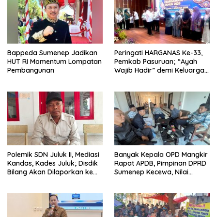
Bappeda Sumenep Jadikan
Peringati HARGANAS Ke-33,
HUT RI Momentum Lompatan
Pemkab Pasuruan; “Ayah
Pembangunan
Wajib Hadir” demi Keluarga
Berkualitas
Polemik SDN Juluk II, Mediasi
Banyak Kepala OPD Mangkir
Kandas, Kades Juluk; Disdik
Rapat APDB, Pimpinan DPRD
Bilang Akan Dilaporkan ke
Sumenep Kecewa, Nilai
Bupati
Bupati Abaikan Legislatif