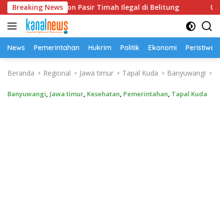
Langsung
 52,5 Ton Pasir Timah Ilegal di Belitung
Breaking News
Universitas 
ke
konten
News
Pemerintahan
Hukrim
Politik
Ekonomi
Peristiwa
Beranda
Regional
Jawa timur
Tapal Kuda
Banyuwangi
Banyuwangi
,
Jawa timur
,
Kesehatan
,
Pemerintahan
,
Tapal Kuda