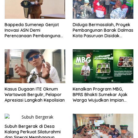
Bappeda Sumenep Genjot
Diduga Bermasalah, Proyek
Inovasi ASN Demi
Pembangunan Barak Dalmas
Perencanaan Pembangunan
Kota Pasuruan Disidak
Berkualitas
Wagub LIRA Jatim
Kasus Dugaan ITE Oknum
Kenalkan Program MBG,
Wartawati Bergulir, Pelapor
BPRS Bhakti Sumekar Ajak
Apresiasi Langkah Kepolisian
Warga Wujudkan Impian
Lewat Menabung
Subuh Bergerak di Desa
Kalang Perkuat Silaturahmi
dan Sinergi Membangun