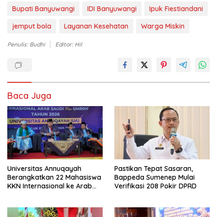
Bupati Banyuwangi
IDI Banyuwangi
Ipuk Fiestiandani
jemput bola
Layanan Kesehatan
Warga Miskin
Penulis: Budhi
Editor: Hil
Baca Juga
Universitas Annuqayah
Pastikan Tepat Sasaran,
Berangkatkan 22 Mahasiswa
Bappeda Sumenep Mulai
KKN Internasional ke Arab
Verifikasi 208 Pokir DPRD
Saudi