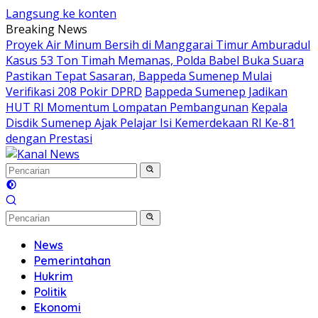
Langsung ke konten
Breaking News
Proyek Air Minum Bersih di Manggarai Timur Amburadul
Kasus 53 Ton Timah Memanas, Polda Babel Buka Suara
Pastikan Tepat Sasaran, Bappeda Sumenep Mulai
Verifikasi 208 Pokir DPRD
Bappeda Sumenep Jadikan
HUT RI Momentum Lompatan Pembangunan
Kepala
Disdik Sumenep Ajak Pelajar Isi Kemerdekaan RI Ke-81
dengan Prestasi
News
Pemerintahan
Hukrim
Politik
Ekonomi