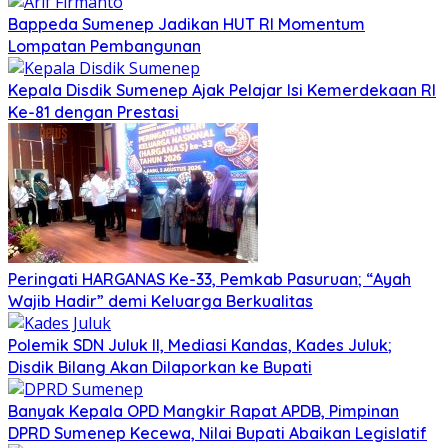
Bappeda Sumenep Jadikan HUT RI Momentum
Lompatan Pembangunan
Kepala Disdik Sumenep Ajak Pelajar Isi Kemerdekaan RI
Ke-81 dengan Prestasi
Peringati HARGANAS Ke-33, Pemkab Pasuruan; “Ayah
Wajib Hadir” demi Keluarga Berkualitas
Polemik SDN Juluk II, Mediasi Kandas, Kades Juluk;
Disdik Bilang Akan Dilaporkan ke Bupati
Banyak Kepala OPD Mangkir Rapat APDB, Pimpinan
DPRD Sumenep Kecewa, Nilai Bupati Abaikan Legislatif