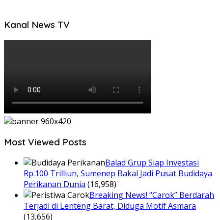
Kanal News TV
Most Viewed Posts
Balad Grup Siap Investasi
Rp.100 Trilliun, Sumenep Bakal Jadi Pusat Budidaya
Perikanan Dunia
(16,958)
Breaking News! “Carok” Berdarah
Terjadi di Lenteng Barat, Diduga Motif Asmara
(13,656)