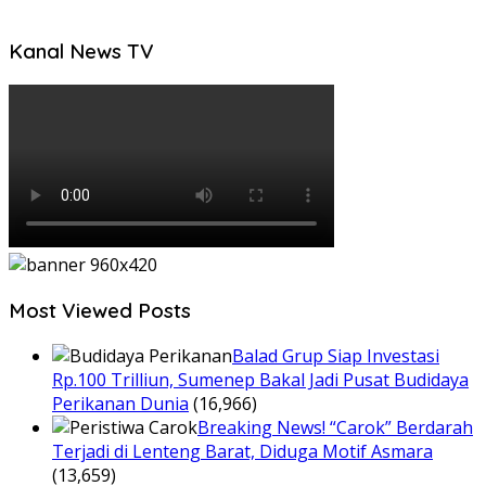
Kanal News TV
Most Viewed Posts
Balad Grup Siap Investasi
Rp.100 Trilliun, Sumenep Bakal Jadi Pusat Budidaya
Perikanan Dunia
(16,966)
Breaking News! “Carok” Berdarah
Terjadi di Lenteng Barat, Diduga Motif Asmara
(13,659)