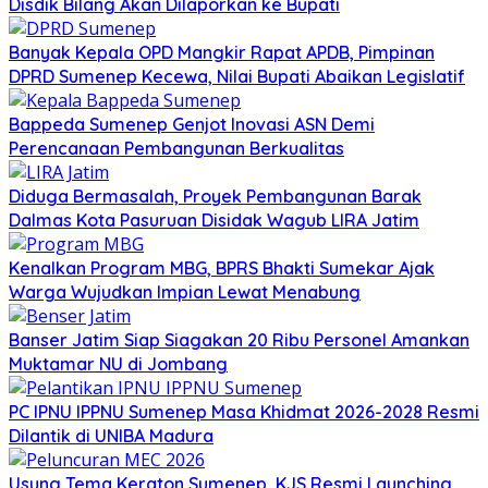
Disdik Bilang Akan Dilaporkan ke Bupati
Banyak Kepala OPD Mangkir Rapat APDB, Pimpinan
DPRD Sumenep Kecewa, Nilai Bupati Abaikan Legislatif
Bappeda Sumenep Genjot Inovasi ASN Demi
Perencanaan Pembangunan Berkualitas
Diduga Bermasalah, Proyek Pembangunan Barak
Dalmas Kota Pasuruan Disidak Wagub LIRA Jatim
Kenalkan Program MBG, BPRS Bhakti Sumekar Ajak
Warga Wujudkan Impian Lewat Menabung
Banser Jatim Siap Siagakan 20 Ribu Personel Amankan
Muktamar NU di Jombang
PC IPNU IPPNU Sumenep Masa Khidmat 2026-2028 Resmi
Dilantik di UNIBA Madura
Usung Tema Keraton Sumenep, KJS Resmi Launching