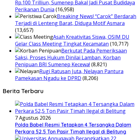
Rp.100 Trilliun, Sumenep Bakal Jadi Pusat Budidaya
Perikanan Dunia
(16,958)
Breaking News! “Carok” Berdarah
Terjadi di Lenteng Barat, Diduga Motif Asmara
(13,657)
Asah Kreativitas Siswa, OSIM DU
Gelar Class Meeting Tingkat Kecamatan
(10,717)
Berkutat Pada Pemeriksaan
Saksi, Proses Hukum Dinilai Lamban, Korban
Penipuan BRI Sumenep Kecewa!
(8,821)
Rugi Ratusan Juta, Nelayan Pantura
Pamekasan Ngadu ke DPRD
(8,206)
Berita Terbaru
7 Agustus 2026
Polda Babel Resmi Tetapkan 4 Tersangka Dalam
Perkara 52,5 Ton Pasir Timah Ilegal di Belitung