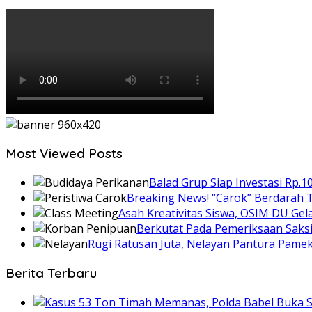
Most Viewed Posts
Balad Grup Siap Investasi Rp.1
Breaking News! “Carok” Berdarah T
Asah Kreativitas Siswa, OSIM DU Gel
Berkutat Pada Pemeriksaan Saks
Rugi Ratusan Juta, Nelayan Pantura Pam
Berita Terbaru