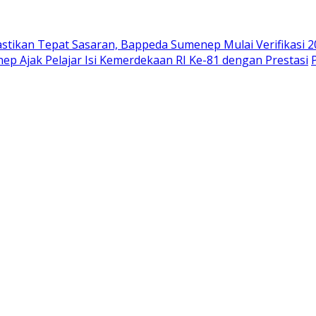
astikan Tepat Sasaran, Bappeda Sumenep Mulai Verifikasi 
ep Ajak Pelajar Isi Kemerdekaan RI Ke-81 dengan Prestasi