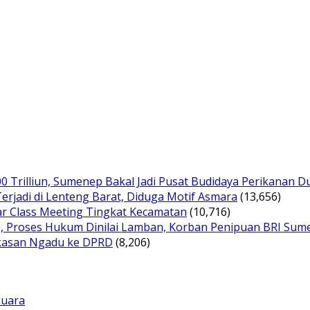
00 Trilliun, Sumenep Bakal Jadi Pusat Budidaya Perikanan D
erjadi di Lenteng Barat, Diduga Motif Asmara
(13,656)
ar Class Meeting Tingkat Kecamatan
(10,716)
i, Proses Hukum Dinilai Lamban, Korban Penipuan BRI Sum
ekasan Ngadu ke DPRD
(8,206)