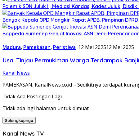
Polemik SDN Juluk II, Mediasi Kandas, Kades Juluk; Disdik
Banyak Kepala OPD Mangkir Rapat APDB, Pimpinan DPRD S
Bappeda Sumenep Genjot Inovasi ASN Demi Perencanaa
Madura
,
Pamekasan
,
Peristiwa
12 Mei 2025
12 Mei 2025
Usai Tinjau Permukiman Warga Terdampak Banjir
Kanal News
PAMEKASAN, KanalNews.co.id – Sedikitnya terdapat kurang 
Tidak Ada Postingan Lagi.
Tidak ada lagi halaman untuk dimuat.
Selengkapnya
Kanal News TV