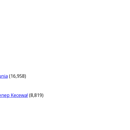
unia
(16,958)
enep Kecewa!
(8,819)