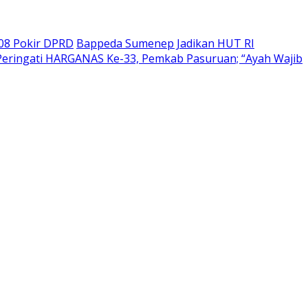
208 Pokir DPRD
Bappeda Sumenep Jadikan HUT RI
Peringati HARGANAS Ke-33, Pemkab Pasuruan; “Ayah Wajib